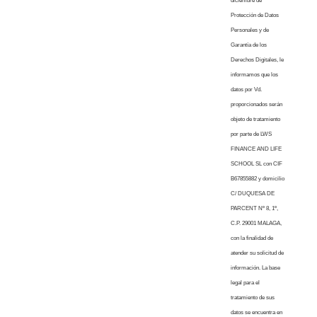
diciembre de
Protección de Datos
Personales y de
Garantía de los
Derechos Digitales, le
informamos que los
datos por Vd.
proporcionados serán
objeto de tratamiento
por parte de LWS
FINANCE AND LIFE
SCHOOL SL con CIF
B67855882 y domicilio
C/ DUQUESA DE
PARCENT Nº 8, 1º,
C.P. 29001 MALAGA,
con la finalidad de
atender su solicitud de
información. La base
legal para el
tratamiento de sus
datos se encuentra en