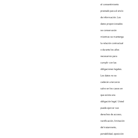
el consentimiento
prestado para el envío
de información. Los
datos proporcionados
se conservarán
mientras se mantenga
la relación contractual
o durante los años
necesarios para
cumplir con las
obligaciones legales.
Los datos no se
cederán a terceros
salvo en los casos en
que exista una
obligación legal. Usted
puede ejercer sus
derechos de acceso,
rectificación, limitación
del tratamiento,
portabilidad, oposición