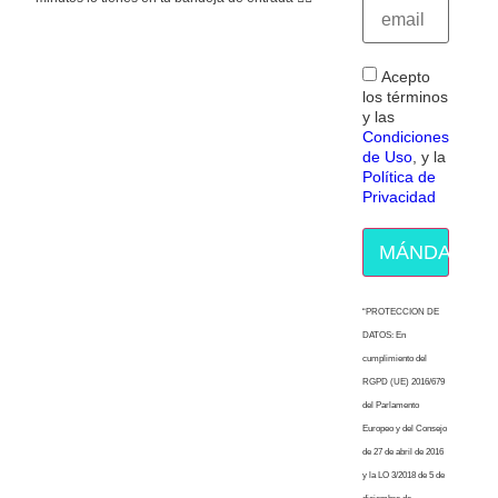
Acepto
los términos
y las
Condiciones
de Uso
, y la
Política de
Privacidad
MÁNDAME E
“PROTECCION DE
DATOS: En
cumplimiento del
RGPD (UE) 2016/679
del Parlamento
Europeo y del Consejo
de 27 de abril de 2016
y la LO 3/2018 de 5 de