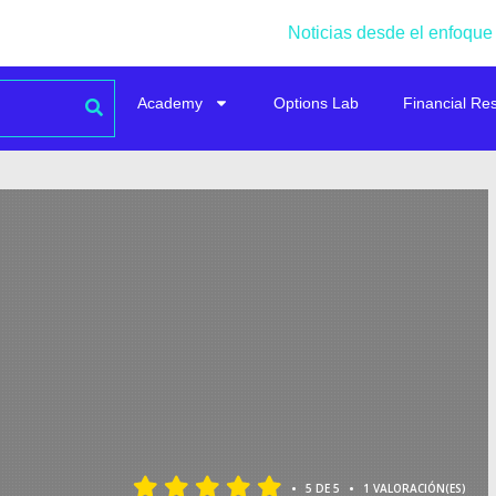
Noticias desde el enfoque
Academy
Options Lab
Financial Re
•
•
5 DE 5
1 VALORACIÓN(ES)