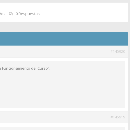
Voz
0 Respuestas
#145920
e Funcionamiento del Curso”.
#145919