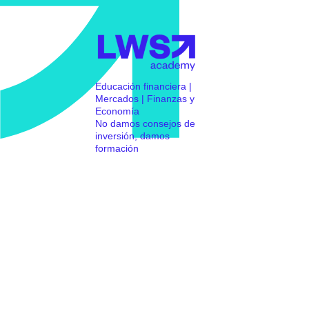
Educación financiera |
Mercados | Finanzas y
Economía
No damos consejos de
inversión, damos
formación