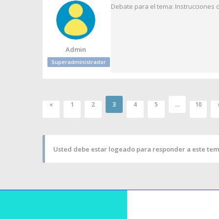
Debate para el tema: Instrucciones
Admin
Superadministrador
3
…
«
1
2
4
5
10
Usted debe estar logeado para responder a este tem