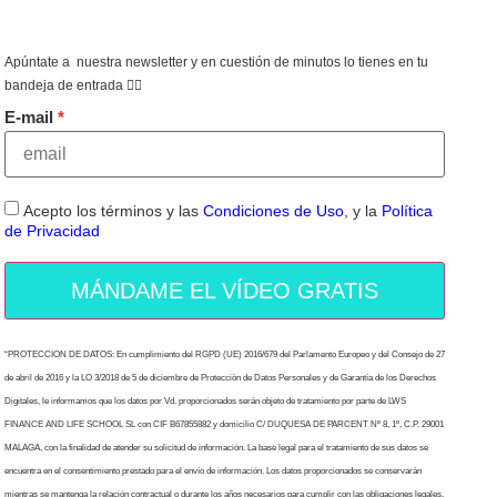
Apúntate a nuestra newsletter y en cuestión de minutos lo tienes en tu
bandeja de entrada 👇🏻
E-mail
Acepto los términos y las
Condiciones de Uso
, y la
Política
de Privacidad
MÁNDAME EL VÍDEO GRATIS
“PROTECCION DE DATOS: En cumplimiento del RGPD (UE) 2016/679 del Parlamento Europeo y del Consejo de 27
de abril de 2016 y la LO 3/2018 de 5 de diciembre de Protección de Datos Personales y de Garantía de los Derechos
Digitales, le informamos que los datos por Vd. proporcionados serán objeto de tratamiento por parte de LWS
FINANCE AND LIFE SCHOOL SL con CIF B67855882 y domicilio C/ DUQUESA DE PARCENT Nº 8, 1º, C.P. 29001
MALAGA, con la finalidad de atender su solicitud de información. La base legal para el tratamiento de sus datos se
encuentra en el consentimiento prestado para el envío de información. Los datos proporcionados se conservarán
mientras se mantenga la relación contractual o durante los años necesarios para cumplir con las obligaciones legales.