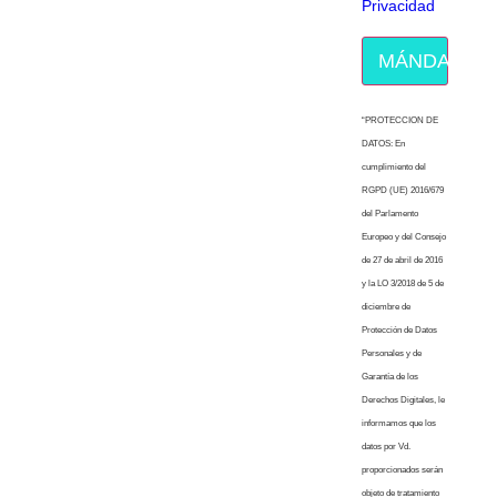
Privacidad
MÁNDAME E
“PROTECCION DE
DATOS: En
cumplimiento del
RGPD (UE) 2016/679
del Parlamento
Europeo y del Consejo
de 27 de abril de 2016
y la LO 3/2018 de 5 de
diciembre de
Protección de Datos
Personales y de
Garantía de los
Derechos Digitales, le
informamos que los
datos por Vd.
proporcionados serán
objeto de tratamiento