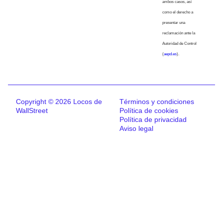
ambos casos, así
como el derecho a
presentar una
reclamación ante la
Autoridad de Control
(
aepd.es
).
Copyright © 2026 Locos de
Términos y condiciones
WallStreet
Política de cookies
Política de privacidad
Aviso legal