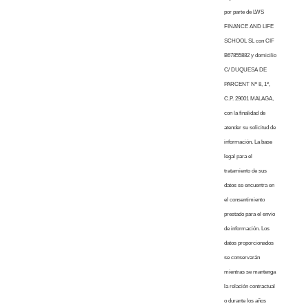
por parte de LWS
FINANCE AND LIFE
SCHOOL SL con CIF
B67855882 y domicilio
C/ DUQUESA DE
PARCENT Nº 8, 1º,
C.P. 29001 MALAGA,
con la finalidad de
atender su solicitud de
información. La base
legal para el
tratamiento de sus
datos se encuentra en
el consentimiento
prestado para el envío
de información. Los
datos proporcionados
se conservarán
mientras se mantenga
la relación contractual
o durante los años