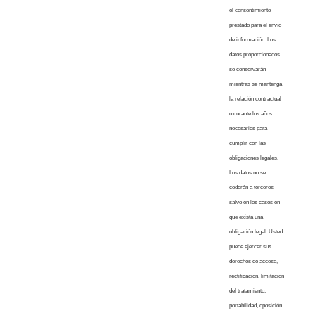
el consentimiento
prestado para el envío
de información. Los
datos proporcionados
se conservarán
mientras se mantenga
la relación contractual
o durante los años
necesarios para
cumplir con las
obligaciones legales.
Los datos no se
cederán a terceros
salvo en los casos en
que exista una
obligación legal. Usted
puede ejercer sus
derechos de acceso,
rectificación, limitación
del tratamiento,
portabilidad, oposición