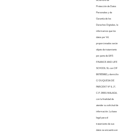
diciembre de
Protección de Datos
Personales y de
Garantía de los
Derechos Digitales, le
informamos que los
datos por Vd.
proporcionados serán
objeto de tratamiento
por parte de LWS
FINANCE AND LIFE
SCHOOL SL con CIF
B67855882 y domicilio
C/ DUQUESA DE
PARCENT Nº 8, 1º,
C.P. 29001 MALAGA,
con la finalidad de
atender su solicitud de
información. La base
legal para el
tratamiento de sus
datos se encuentra en