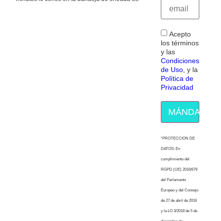
Acepto
los términos
y las
Condiciones
de Uso
, y la
Política de
Privacidad
MÁNDAME E
“PROTECCION DE
DATOS: En
cumplimiento del
RGPD (UE) 2016/679
del Parlamento
Europeo y del Consejo
de 27 de abril de 2016
y la LO 3/2018 de 5 de