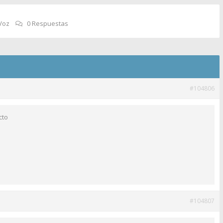
Voz
0 Respuestas
#104806
cto
#104807