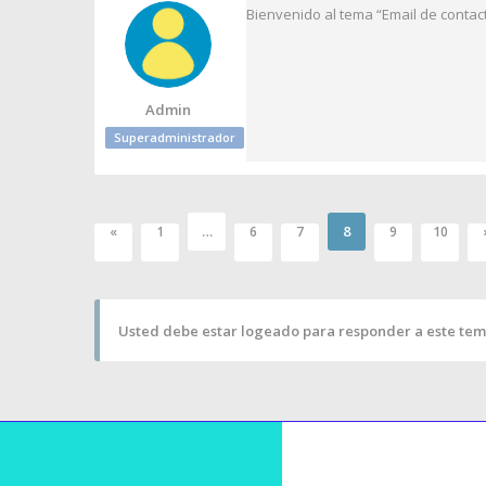
Bienvenido al tema “Email de contact
Admin
Superadministrador
…
8
«
1
6
7
9
10
Usted debe estar logeado para responder a este tem