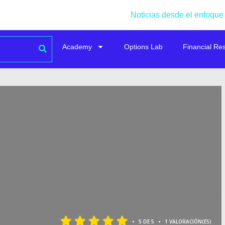
Noticias desde el enfoque
Academy
Options Lab
Financial Re
•
•
5 DE 5
1 VALORACIÓN(ES)