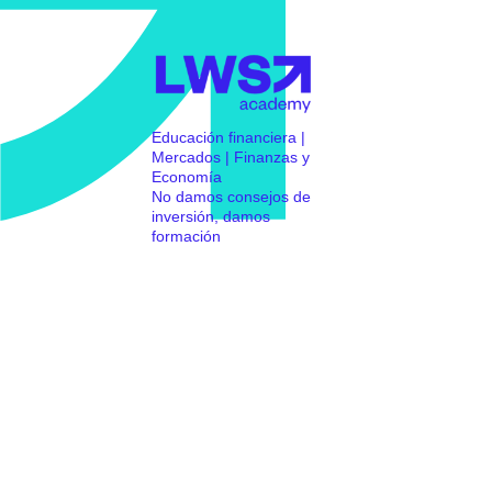
Educación financiera |
Mercados | Finanzas y
Economía
No damos consejos de
inversión, damos
formación