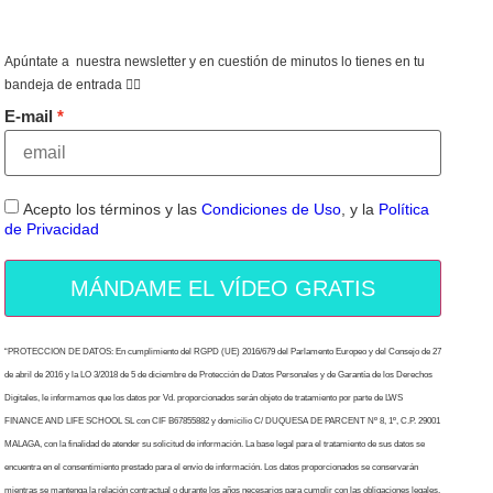
Apúntate a nuestra newsletter y en cuestión de minutos lo tienes en tu
bandeja de entrada 👇🏻
E-mail
Acepto los términos y las
Condiciones de Uso
, y la
Política
de Privacidad
MÁNDAME EL VÍDEO GRATIS
“PROTECCION DE DATOS: En cumplimiento del RGPD (UE) 2016/679 del Parlamento Europeo y del Consejo de 27
de abril de 2016 y la LO 3/2018 de 5 de diciembre de Protección de Datos Personales y de Garantía de los Derechos
Digitales, le informamos que los datos por Vd. proporcionados serán objeto de tratamiento por parte de LWS
FINANCE AND LIFE SCHOOL SL con CIF B67855882 y domicilio C/ DUQUESA DE PARCENT Nº 8, 1º, C.P. 29001
MALAGA, con la finalidad de atender su solicitud de información. La base legal para el tratamiento de sus datos se
encuentra en el consentimiento prestado para el envío de información. Los datos proporcionados se conservarán
mientras se mantenga la relación contractual o durante los años necesarios para cumplir con las obligaciones legales.