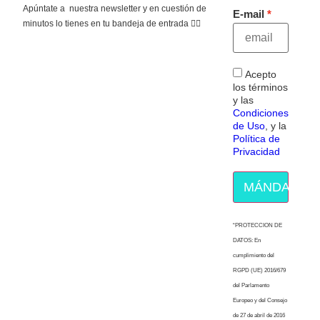
Apúntate a nuestra newsletter y en cuestión de
E-mail
minutos lo tienes en tu bandeja de entrada 👇🏻
Acepto
los términos
y las
Condiciones
de Uso
, y la
Política de
Privacidad
MÁNDAME E
“PROTECCION DE
DATOS: En
cumplimiento del
RGPD (UE) 2016/679
del Parlamento
Europeo y del Consejo
de 27 de abril de 2016