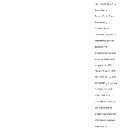
y la LO 3/2018 de 5 de
diciembre de
Protección de Datos
Personales y de
Garantía de los
Derechos Digitales, le
informamos que los
datos por Vd.
proporcionados serán
objeto de tratamiento
por parte de LWS
FINANCE AND LIFE
SCHOOL SL con CIF
B67855882 y domicilio
C/ DUQUESA DE
PARCENT Nº 8, 1º,
C.P. 29001 MALAGA,
con la finalidad de
atender su solicitud de
información. La base
legal para el