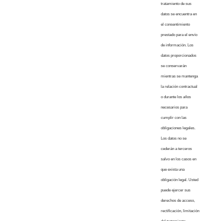
tratamiento de sus
datos se encuentra en
el consentimiento
prestado para el envío
de información. Los
datos proporcionados
se conservarán
mientras se mantenga
la relación contractual
o durante los años
necesarios para
cumplir con las
obligaciones legales.
Los datos no se
cederán a terceros
salvo en los casos en
que exista una
obligación legal. Usted
puede ejercer sus
derechos de acceso,
rectificación, limitación