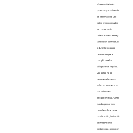
el consentimiento
prestado para el envío
de información. Los
datos proporcionados
se conservarán
mientras se mantenga
la relación contractual
o durante los años
necesarios para
cumplir con las
obligaciones legales.
Los datos no se
cederán a terceros
salvo en los casos en
que exista una
obligación legal. Usted
puede ejercer sus
derechos de acceso,
rectificación, limitación
del tratamiento,
portabilidad, oposición