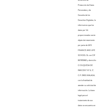
diciembre de
Protección de Datos
Personales y de
Garantía de los
Derechos Digitales, le
informamos que los
datos por Vd.
proporcionados serán
objeto de tratamiento
por parte de LWS
FINANCE AND LIFE
SCHOOL SL con CIF
B67855882 y domicilio
C/ DUQUESA DE
PARCENT Nº 8, 1º,
C.P. 29001 MALAGA,
con la finalidad de
atender su solicitud de
información. La base
legal para el
tratamiento de sus
datos se encuentra en