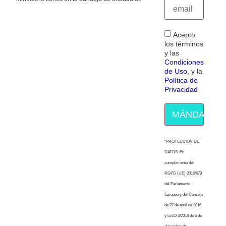
Acepto
los términos
y las
Condiciones
de Uso
, y la
Política de
Privacidad
MÁNDAME E
“PROTECCION DE
DATOS: En
cumplimiento del
RGPD (UE) 2016/679
del Parlamento
Europeo y del Consejo
de 27 de abril de 2016
y la LO 3/2018 de 5 de