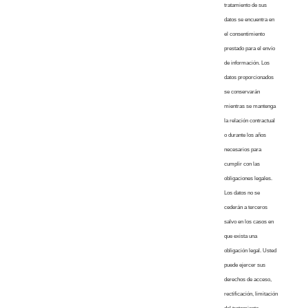
tratamiento de sus
datos se encuentra en
el consentimiento
prestado para el envío
de información. Los
datos proporcionados
se conservarán
mientras se mantenga
la relación contractual
o durante los años
necesarios para
cumplir con las
obligaciones legales.
Los datos no se
cederán a terceros
salvo en los casos en
que exista una
obligación legal. Usted
puede ejercer sus
derechos de acceso,
rectificación, limitación