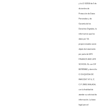
y la LO 3/2018 de 5 de
diciembre de
Protección de Datos
Personales y de
Garantía de los
Derechos Digitales, le
informamos que los
datos por Vd.
proporcionados serán
objeto de tratamiento
por parte de LWS
FINANCE AND LIFE
SCHOOL SL con CIF
B67855882 y domicilio
C/ DUQUESA DE
PARCENT Nº 8, 1º,
C.P. 29001 MALAGA,
con la finalidad de
atender su solicitud de
información. La base
legal para el