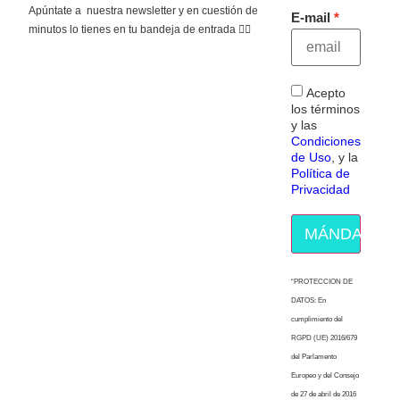
Apúntate a nuestra newsletter y en cuestión de
E-mail
minutos lo tienes en tu bandeja de entrada 👇🏻
Acepto
los términos
y las
Condiciones
de Uso
, y la
Política de
Privacidad
MÁNDAME E
“PROTECCION DE
DATOS: En
cumplimiento del
RGPD (UE) 2016/679
del Parlamento
Europeo y del Consejo
de 27 de abril de 2016