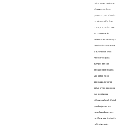
datos se encuentra en
el consentimiento
prestado para el envío
de información. Los
datos proporcionados
se conservarán
mientras se mantenga
la relación contractual
o durante los años
necesarios para
cumplir con las
obligaciones legales.
Los datos no se
cederán a terceros
salvo en los casos en
que exista una
obligación legal. Usted
puede ejercer sus
derechos de acceso,
rectificación, limitación
del tratamiento,