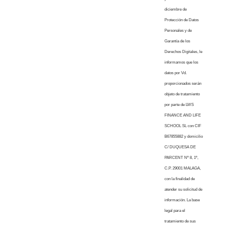
diciembre de
Protección de Datos
Personales y de
Garantía de los
Derechos Digitales, le
informamos que los
datos por Vd.
proporcionados serán
objeto de tratamiento
por parte de LWS
FINANCE AND LIFE
SCHOOL SL con CIF
B67855882 y domicilio
C/ DUQUESA DE
PARCENT Nº 8, 1º,
C.P. 29001 MALAGA,
con la finalidad de
atender su solicitud de
información. La base
legal para el
tratamiento de sus