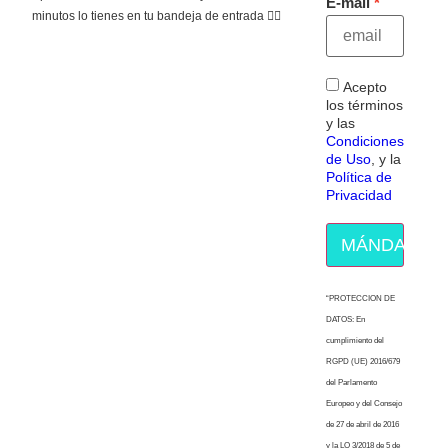
E-mail
minutos lo tienes en tu bandeja de entrada 👇🏻
Acepto
los términos
y las
Condiciones
de Uso
, y la
Política de
Privacidad
MÁNDAME E
“PROTECCION DE
DATOS: En
cumplimiento del
RGPD (UE) 2016/679
del Parlamento
Europeo y del Consejo
de 27 de abril de 2016
y la LO 3/2018 de 5 de