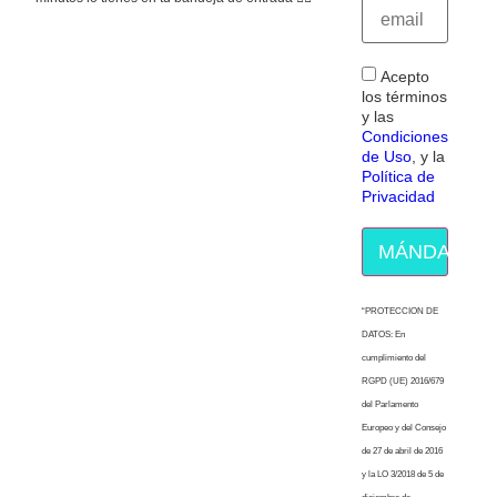
Acepto
los términos
y las
Condiciones
de Uso
, y la
Política de
Privacidad
MÁNDAME E
“PROTECCION DE
DATOS: En
cumplimiento del
RGPD (UE) 2016/679
del Parlamento
Europeo y del Consejo
de 27 de abril de 2016
y la LO 3/2018 de 5 de