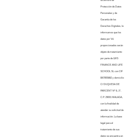
diciembre de
Protección de Datos
Personales y de
Garantía de los
Derechos Digitales, le
informamos que los
datos por Vd.
proporcionados serán
objeto de tratamiento
por parte de LWS
FINANCE AND LIFE
SCHOOL SL con CIF
B67855882 y domicilio
C/ DUQUESA DE
PARCENT Nº 8, 1º,
C.P. 29001 MALAGA,
con la finalidad de
atender su solicitud de
información. La base
legal para el
tratamiento de sus
datos se encuentra en