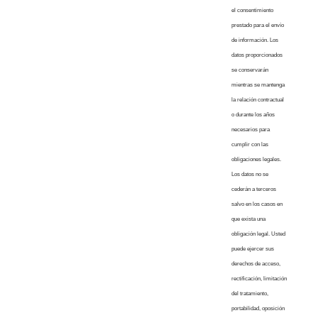
el consentimiento
prestado para el envío
de información. Los
datos proporcionados
se conservarán
mientras se mantenga
la relación contractual
o durante los años
necesarios para
cumplir con las
obligaciones legales.
Los datos no se
cederán a terceros
salvo en los casos en
que exista una
obligación legal. Usted
puede ejercer sus
derechos de acceso,
rectificación, limitación
del tratamiento,
portabilidad, oposición