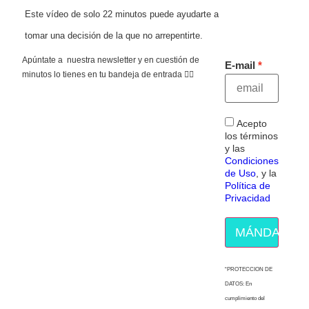
Este vídeo de solo 22 minutos puede ayudarte a
tomar una decisión de la que no arrepentirte.
Apúntate a nuestra newsletter y en cuestión de
E-mail
minutos lo tienes en tu bandeja de entrada 👇🏻
Acepto
los términos
y las
Condiciones
de Uso
, y la
Política de
Privacidad
MÁNDAME E
“PROTECCION DE
DATOS: En
cumplimiento del