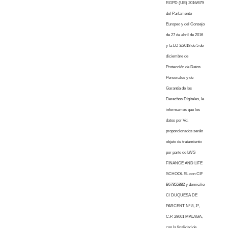
RGPD (UE) 2016/679
del Parlamento
Europeo y del Consejo
de 27 de abril de 2016
y la LO 3/2018 de 5 de
diciembre de
Protección de Datos
Personales y de
Garantía de los
Derechos Digitales, le
informamos que los
datos por Vd.
proporcionados serán
objeto de tratamiento
por parte de LWS
FINANCE AND LIFE
SCHOOL SL con CIF
B67855882 y domicilio
C/ DUQUESA DE
PARCENT Nº 8, 1º,
C.P. 29001 MALAGA,
con la finalidad de