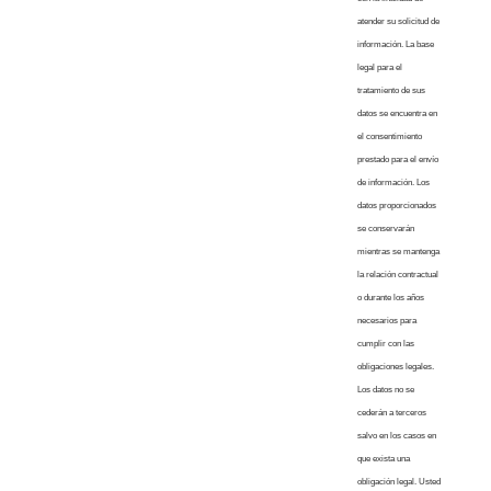
atender su solicitud de
información. La base
legal para el
tratamiento de sus
datos se encuentra en
el consentimiento
prestado para el envío
de información. Los
datos proporcionados
se conservarán
mientras se mantenga
la relación contractual
o durante los años
necesarios para
cumplir con las
obligaciones legales.
Los datos no se
cederán a terceros
salvo en los casos en
que exista una
obligación legal. Usted