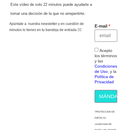
Este vídeo de solo 22 minutos puede ayudarte a
tomar una decisión de la que no arrepentirte.
Apúntate a nuestra newsletter y en cuestión de
E-mail
minutos lo tienes en tu bandeja de entrada 👇🏻
Acepto
los términos
y las
Condiciones
de Uso
, y la
Política de
Privacidad
MÁNDAME E
“PROTECCION DE
DATOS: En
cumplimiento del