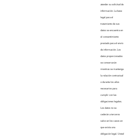
atender su solicitud de
información. La base
legal para el
tratamiento de sus
datos se encuentra en
el consentimiento
prestado para el envío
de información. Los
datos proporcionados
se conservarán
mientras se mantenga
la relación contractual
o durante los años
necesarios para
cumplir con las
obligaciones legales.
Los datos no se
cederán a terceros
salvo en los casos en
que exista una
obligación legal. Usted