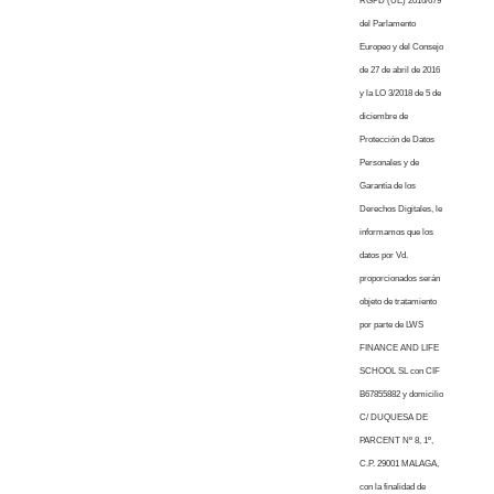
RGPD (UE) 2016/679
del Parlamento
Europeo y del Consejo
de 27 de abril de 2016
y la LO 3/2018 de 5 de
diciembre de
Protección de Datos
Personales y de
Garantía de los
Derechos Digitales, le
informamos que los
datos por Vd.
proporcionados serán
objeto de tratamiento
por parte de LWS
FINANCE AND LIFE
SCHOOL SL con CIF
B67855882 y domicilio
C/ DUQUESA DE
PARCENT Nº 8, 1º,
C.P. 29001 MALAGA,
con la finalidad de