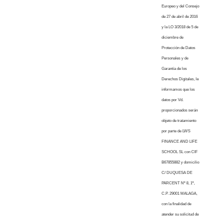
Europeo y del Consejo
de 27 de abril de 2016
y la LO 3/2018 de 5 de
diciembre de
Protección de Datos
Personales y de
Garantía de los
Derechos Digitales, le
informamos que los
datos por Vd.
proporcionados serán
objeto de tratamiento
por parte de LWS
FINANCE AND LIFE
SCHOOL SL con CIF
B67855882 y domicilio
C/ DUQUESA DE
PARCENT Nº 8, 1º,
C.P. 29001 MALAGA,
con la finalidad de
atender su solicitud de