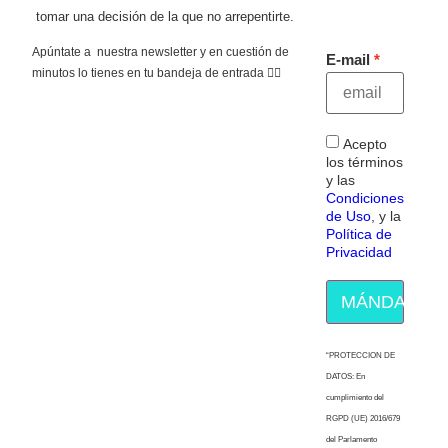
tomar una decisión de la que no arrepentirte.
Apúntate a nuestra newsletter y en cuestión de
E-mail
minutos lo tienes en tu bandeja de entrada 👇🏻
Acepto
los términos
y las
Condiciones
de Uso
, y la
Política de
Privacidad
MÁNDAME E
“PROTECCION DE
DATOS: En
cumplimiento del
RGPD (UE) 2016/679
del Parlamento