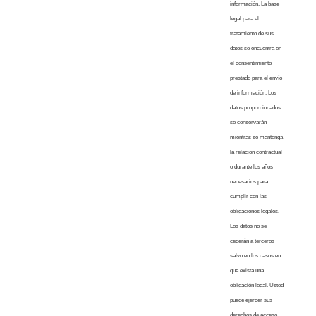
información. La base
legal para el
tratamiento de sus
datos se encuentra en
el consentimiento
prestado para el envío
de información. Los
datos proporcionados
se conservarán
mientras se mantenga
la relación contractual
o durante los años
necesarios para
cumplir con las
obligaciones legales.
Los datos no se
cederán a terceros
salvo en los casos en
que exista una
obligación legal. Usted
puede ejercer sus
derechos de acceso,