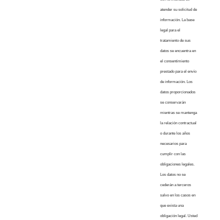
atender su solicitud de
información. La base
legal para el
tratamiento de sus
datos se encuentra en
el consentimiento
prestado para el envío
de información. Los
datos proporcionados
se conservarán
mientras se mantenga
la relación contractual
o durante los años
necesarios para
cumplir con las
obligaciones legales.
Los datos no se
cederán a terceros
salvo en los casos en
que exista una
obligación legal. Usted