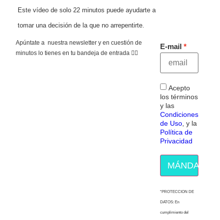
Este vídeo de solo 22 minutos puede ayudarte a
tomar una decisión de la que no arrepentirte.
Apúntate a nuestra newsletter y en cuestión de
E-mail
minutos lo tienes en tu bandeja de entrada 👇🏻
Acepto
los términos
y las
Condiciones
de Uso
, y la
Política de
Privacidad
MÁNDAME E
“PROTECCION DE
DATOS: En
cumplimiento del