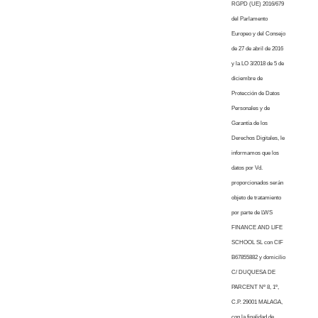
RGPD (UE) 2016/679
del Parlamento
Europeo y del Consejo
de 27 de abril de 2016
y la LO 3/2018 de 5 de
diciembre de
Protección de Datos
Personales y de
Garantía de los
Derechos Digitales, le
informamos que los
datos por Vd.
proporcionados serán
objeto de tratamiento
por parte de LWS
FINANCE AND LIFE
SCHOOL SL con CIF
B67855882 y domicilio
C/ DUQUESA DE
PARCENT Nº 8, 1º,
C.P. 29001 MALAGA,
con la finalidad de