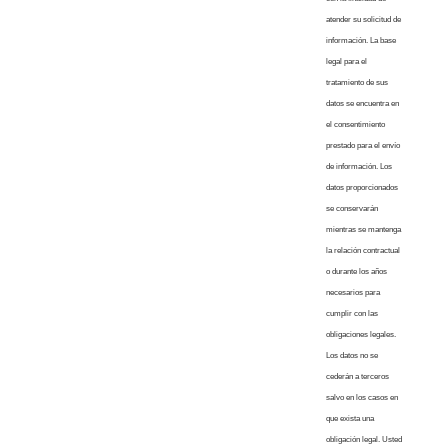
atender su solicitud de
información. La base
legal para el
tratamiento de sus
datos se encuentra en
el consentimiento
prestado para el envío
de información. Los
datos proporcionados
se conservarán
mientras se mantenga
la relación contractual
o durante los años
necesarios para
cumplir con las
obligaciones legales.
Los datos no se
cederán a terceros
salvo en los casos en
que exista una
obligación legal. Usted