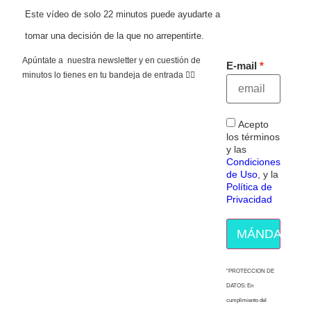
Este vídeo de solo 22 minutos puede ayudarte a
tomar una decisión de la que no arrepentirte.
Apúntate a nuestra newsletter y en cuestión de
E-mail
minutos lo tienes en tu bandeja de entrada 👇🏻
Acepto
los términos
y las
Condiciones
de Uso
, y la
Política de
Privacidad
MÁNDAME E
“PROTECCION DE
DATOS: En
cumplimiento del