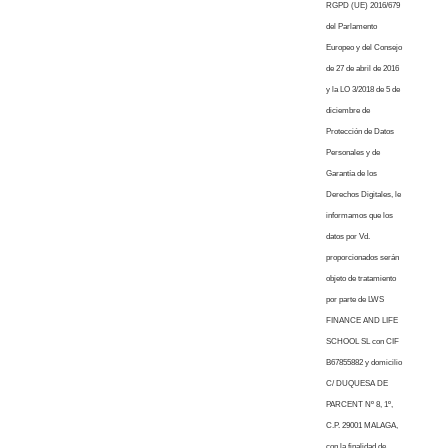
RGPD (UE) 2016/679
del Parlamento
Europeo y del Consejo
de 27 de abril de 2016
y la LO 3/2018 de 5 de
diciembre de
Protección de Datos
Personales y de
Garantía de los
Derechos Digitales, le
informamos que los
datos por Vd.
proporcionados serán
objeto de tratamiento
por parte de LWS
FINANCE AND LIFE
SCHOOL SL con CIF
B67855882 y domicilio
C/ DUQUESA DE
PARCENT Nº 8, 1º,
C.P. 29001 MALAGA,
con la finalidad de