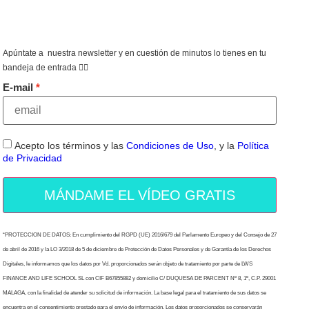
Apúntate a nuestra newsletter y en cuestión de minutos lo tienes en tu
bandeja de entrada 👇🏻
E-mail
Acepto los términos y las
Condiciones de Uso
, y la
Política
de Privacidad
MÁNDAME EL VÍDEO GRATIS
“PROTECCION DE DATOS: En cumplimiento del RGPD (UE) 2016/679 del Parlamento Europeo y del Consejo de 27
de abril de 2016 y la LO 3/2018 de 5 de diciembre de Protección de Datos Personales y de Garantía de los Derechos
Digitales, le informamos que los datos por Vd. proporcionados serán objeto de tratamiento por parte de LWS
FINANCE AND LIFE SCHOOL SL con CIF B67855882 y domicilio C/ DUQUESA DE PARCENT Nº 8, 1º, C.P. 29001
MALAGA, con la finalidad de atender su solicitud de información. La base legal para el tratamiento de sus datos se
encuentra en el consentimiento prestado para el envío de información. Los datos proporcionados se conservarán