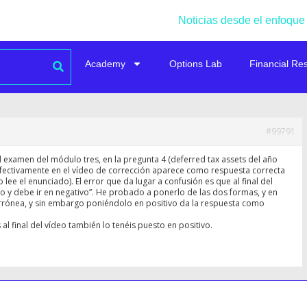
Noticias desde el enfoque
Academy
Options Lab
Financial Re
#99791
 examen del módulo tres, en la pregunta 4 (deferred tax assets del año
 efectivamente en el vídeo de corrección aparece como respuesta correcta
 lee el enunciado). El error que da lugar a confusión es que al final del
o y debe ir en negativo”. He probado a ponerlo de las dos formas, y en
errónea, y sin embargo poniéndolo en positivo da la respuesta como
al final del vídeo también lo tenéis puesto en positivo.