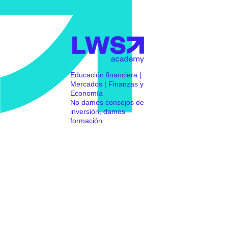
Educación financiera |
Mercados | Finanzas y
Economía
No damos consejos de
inversión, damos
formación