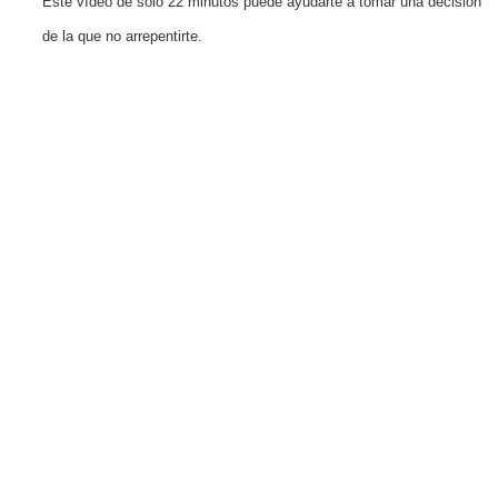
Este vídeo de solo 22 minutos puede ayudarte a tomar una decisión
de la que no arrepentirte.