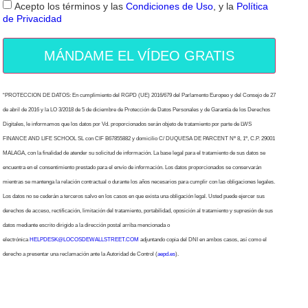
Acepto los términos y las
Condiciones de Uso
, y la
Política
de Privacidad
MÁNDAME EL VÍDEO GRATIS
“PROTECCION DE DATOS: En cumplimiento del RGPD (UE) 2016/679 del Parlamento Europeo y del Consejo de 27
de abril de 2016 y la LO 3/2018 de 5 de diciembre de Protección de Datos Personales y de Garantía de los Derechos
Digitales, le informamos que los datos por Vd. proporcionados serán objeto de tratamiento por parte de LWS
FINANCE AND LIFE SCHOOL SL con CIF B67855882 y domicilio C/ DUQUESA DE PARCENT Nº 8, 1º, C.P. 29001
MALAGA, con la finalidad de atender su solicitud de información. La base legal para el tratamiento de sus datos se
encuentra en el consentimiento prestado para el envío de información. Los datos proporcionados se conservarán
mientras se mantenga la relación contractual o durante los años necesarios para cumplir con las obligaciones legales.
Los datos no se cederán a terceros salvo en los casos en que exista una obligación legal. Usted puede ejercer sus
derechos de acceso, rectificación, limitación del tratamiento, portabilidad, oposición al tratamiento y supresión de sus
datos mediante escrito dirigido a la dirección postal arriba mencionada o
electrónica
HELPDESK@LOCOSDEWALLSTREET.COM
adjuntando copia del DNI en ambos casos, así como el
derecho a presentar una reclamación ante la Autoridad de Control (
aepd.es
).