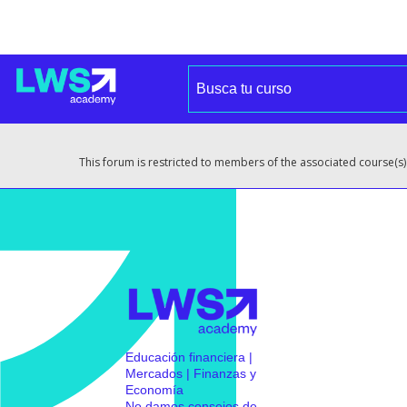
This forum is restricted to members of the associated course(s)
Educación financiera |
Mercados | Finanzas y
Economía
No damos consejos de