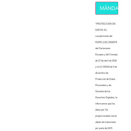
MÁNDAME E
“PROTECCION DE
DATOS: En
cumplimiento del
RGPD (UE) 2016/679
del Parlamento
Europeo y del Consejo
de 27 de abril de 2016
y la LO 3/2018 de 5 de
diciembre de
Protección de Datos
Personales y de
Garantía de los
Derechos Digitales, le
informamos que los
datos por Vd.
proporcionados serán
objeto de tratamiento
por parte de LWS