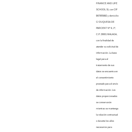
FINANCE AND LIFE
SCHOOL SL con CIF
B67855882 y domicilio
C/ DUQUESA DE
PARCENT Nº 8, 1º,
C.P. 29001 MALAGA,
con la finalidad de
atender su solicitud de
información. La base
legal para el
tratamiento de sus
datos se encuentra en
el consentimiento
prestado para el envío
de información. Los
datos proporcionados
se conservarán
mientras se mantenga
la relación contractual
o durante los años
necesarios para