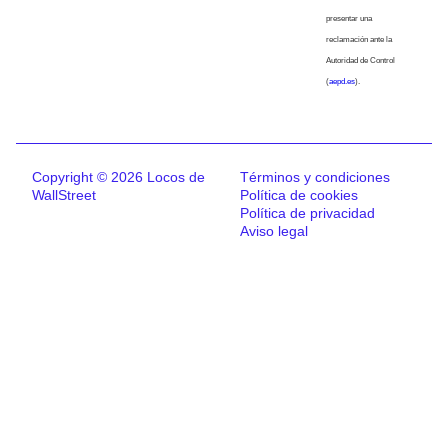
presentar una
reclamación ante la
Autoridad de Control
(
aepd.es
).
Copyright © 2026 Locos de
Términos y condiciones
WallStreet
Política de cookies
Política de privacidad
Aviso legal