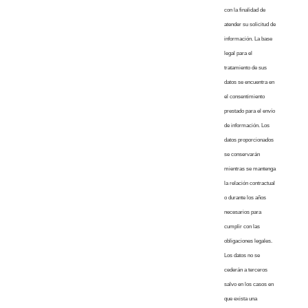
con la finalidad de
atender su solicitud de
información. La base
legal para el
tratamiento de sus
datos se encuentra en
el consentimiento
prestado para el envío
de información. Los
datos proporcionados
se conservarán
mientras se mantenga
la relación contractual
o durante los años
necesarios para
cumplir con las
obligaciones legales.
Los datos no se
cederán a terceros
salvo en los casos en
que exista una