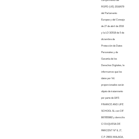
cumplimiento del
RGPD (UE) 2016/679
del Parlamento
Europeo y del Consejo
de 27 de abril de 2016
y la LO 3/2018 de 5 de
diciembre de
Protección de Datos
Personales y de
Garantía de los
Derechos Digitales, le
informamos que los
datos por Vd.
proporcionados serán
objeto de tratamiento
por parte de LWS
FINANCE AND LIFE
SCHOOL SL con CIF
B67855882 y domicilio
C/ DUQUESA DE
PARCENT Nº 8, 1º,
C.P. 29001 MALAGA,