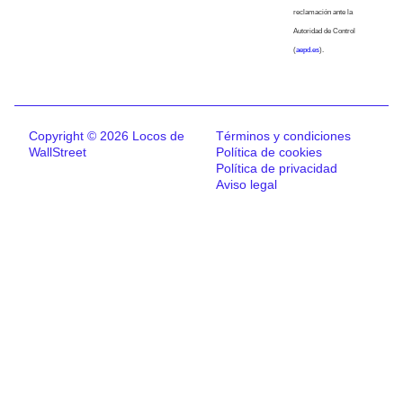
reclamación ante la
Autoridad de Control
(
aepd.es
).
Copyright © 2026 Locos de
Términos y condiciones
WallStreet
Política de cookies
Política de privacidad
Aviso legal