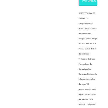
MÁNDAME E
“PROTECCION DE
DATOS: En
cumplimiento del
RGPD (UE) 2016/679
del Parlamento
Europeo y del Consejo
de 27 de abril de 2016
y la LO 3/2018 de 5 de
diciembre de
Protección de Datos
Personales y de
Garantía de los
Derechos Digitales, le
informamos que los
datos por Vd.
proporcionados serán
objeto de tratamiento
por parte de LWS
FINANCE AND LIFE