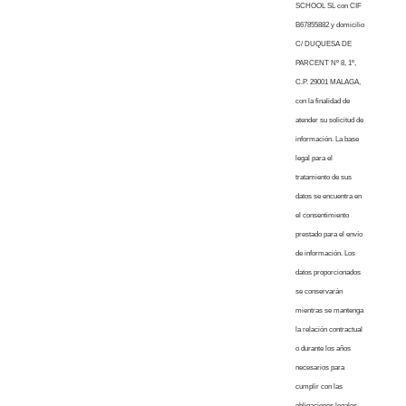
SCHOOL SL con CIF
B67855882 y domicilio
C/ DUQUESA DE
PARCENT Nº 8, 1º,
C.P. 29001 MALAGA,
con la finalidad de
atender su solicitud de
información. La base
legal para el
tratamiento de sus
datos se encuentra en
el consentimiento
prestado para el envío
de información. Los
datos proporcionados
se conservarán
mientras se mantenga
la relación contractual
o durante los años
necesarios para
cumplir con las
obligaciones legales.