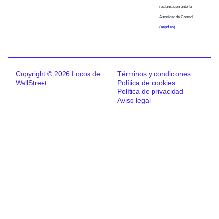
reclamación ante la
Autoridad de Control
(
aepd.es
).
Copyright © 2026 Locos de
Términos y condiciones
WallStreet
Política de cookies
Política de privacidad
Aviso legal