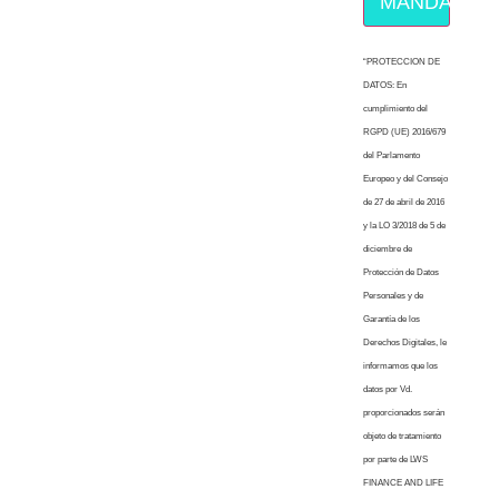
MÁNDAME E
“PROTECCION DE
DATOS: En
cumplimiento del
RGPD (UE) 2016/679
del Parlamento
Europeo y del Consejo
de 27 de abril de 2016
y la LO 3/2018 de 5 de
diciembre de
Protección de Datos
Personales y de
Garantía de los
Derechos Digitales, le
informamos que los
datos por Vd.
proporcionados serán
objeto de tratamiento
por parte de LWS
FINANCE AND LIFE