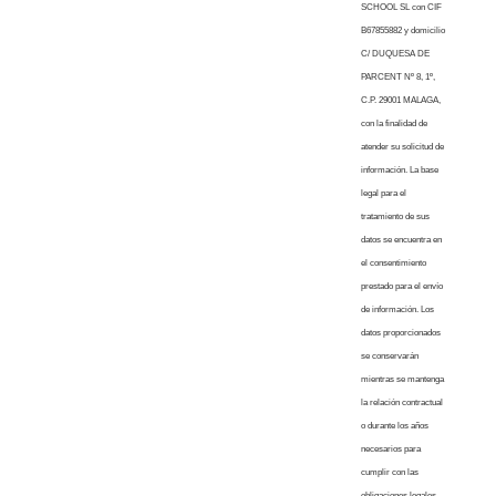
SCHOOL SL con CIF
B67855882 y domicilio
C/ DUQUESA DE
PARCENT Nº 8, 1º,
C.P. 29001 MALAGA,
con la finalidad de
atender su solicitud de
información. La base
legal para el
tratamiento de sus
datos se encuentra en
el consentimiento
prestado para el envío
de información. Los
datos proporcionados
se conservarán
mientras se mantenga
la relación contractual
o durante los años
necesarios para
cumplir con las
obligaciones legales.