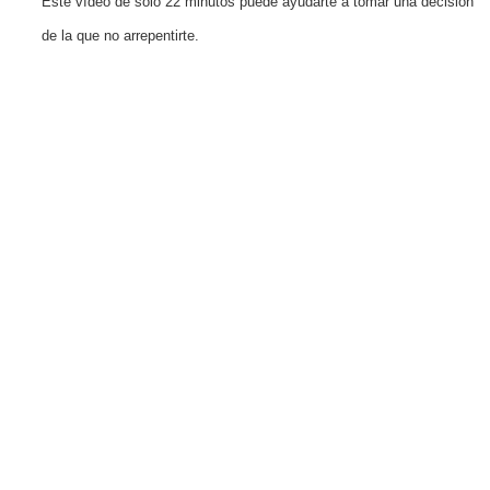
Este vídeo de solo 22 minutos puede ayudarte a tomar una decisión
de la que no arrepentirte.