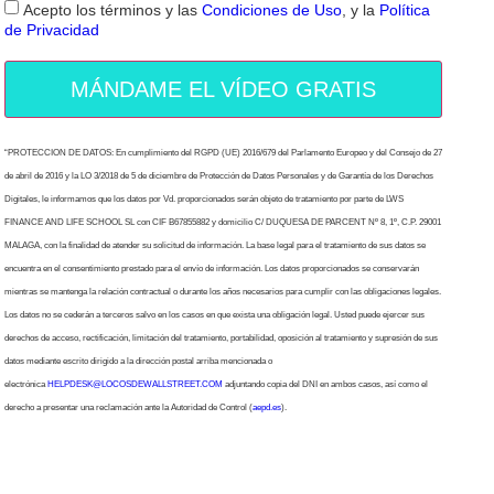
Acepto los términos y las
Condiciones de Uso
, y la
Política
de Privacidad
MÁNDAME EL VÍDEO GRATIS
“PROTECCION DE DATOS: En cumplimiento del RGPD (UE) 2016/679 del Parlamento Europeo y del Consejo de 27
de abril de 2016 y la LO 3/2018 de 5 de diciembre de Protección de Datos Personales y de Garantía de los Derechos
Digitales, le informamos que los datos por Vd. proporcionados serán objeto de tratamiento por parte de LWS
FINANCE AND LIFE SCHOOL SL con CIF B67855882 y domicilio C/ DUQUESA DE PARCENT Nº 8, 1º, C.P. 29001
MALAGA, con la finalidad de atender su solicitud de información. La base legal para el tratamiento de sus datos se
encuentra en el consentimiento prestado para el envío de información. Los datos proporcionados se conservarán
mientras se mantenga la relación contractual o durante los años necesarios para cumplir con las obligaciones legales.
Los datos no se cederán a terceros salvo en los casos en que exista una obligación legal. Usted puede ejercer sus
derechos de acceso, rectificación, limitación del tratamiento, portabilidad, oposición al tratamiento y supresión de sus
datos mediante escrito dirigido a la dirección postal arriba mencionada o
electrónica
HELPDESK@LOCOSDEWALLSTREET.COM
adjuntando copia del DNI en ambos casos, así como el
derecho a presentar una reclamación ante la Autoridad de Control (
aepd.es
).