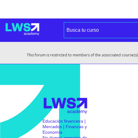
This forum is restricted to members of the associated course(s)
Educación financiera |
Mercados | Finanzas y
Economía
No damos consejos de