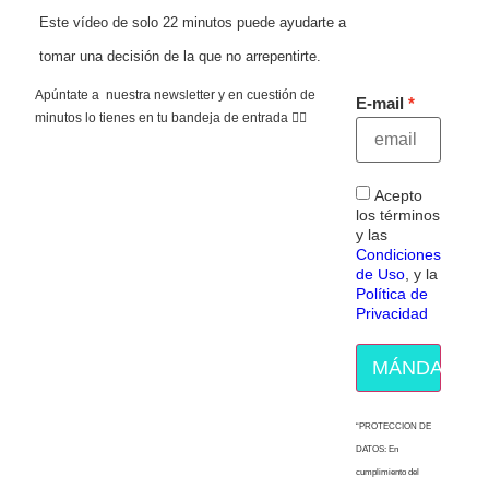
Este vídeo de solo 22 minutos puede ayudarte a
tomar una decisión de la que no arrepentirte.
Apúntate a nuestra newsletter y en cuestión de
E-mail
minutos lo tienes en tu bandeja de entrada 👇🏻
Acepto
los términos
y las
Condiciones
de Uso
, y la
Política de
Privacidad
MÁNDAME E
“PROTECCION DE
DATOS: En
cumplimiento del