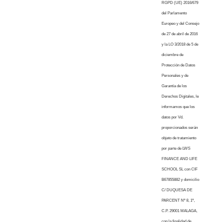
RGPD (UE) 2016/679
del Parlamento
Europeo y del Consejo
de 27 de abril de 2016
y la LO 3/2018 de 5 de
diciembre de
Protección de Datos
Personales y de
Garantía de los
Derechos Digitales, le
informamos que los
datos por Vd.
proporcionados serán
objeto de tratamiento
por parte de LWS
FINANCE AND LIFE
SCHOOL SL con CIF
B67855882 y domicilio
C/ DUQUESA DE
PARCENT Nº 8, 1º,
C.P. 29001 MALAGA,
con la finalidad de