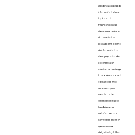
atender su solicitud de
información. La base
legal para el
tratamiento de sus
datos se encuentra en
el consentimiento
prestado para el envío
de información. Los
datos proporcionados
se conservarán
mientras se mantenga
la relación contractual
o durante los años
necesarios para
cumplir con las
obligaciones legales.
Los datos no se
cederán a terceros
salvo en los casos en
que exista una
obligación legal. Usted