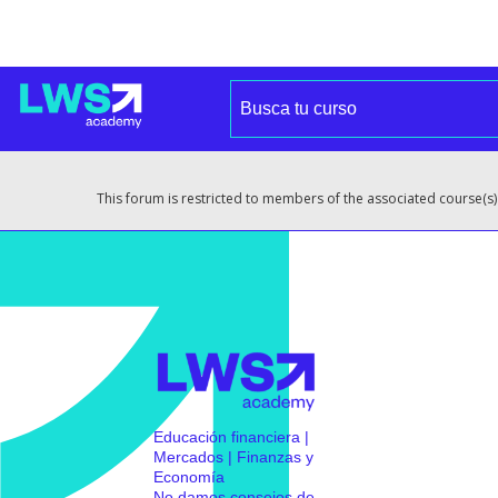
This forum is restricted to members of the associated course(s)
Educación financiera |
Mercados | Finanzas y
Economía
No damos consejos de