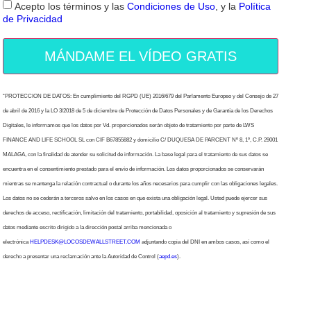
Acepto los términos y las
Condiciones de Uso
, y la
Política
de Privacidad
MÁNDAME EL VÍDEO GRATIS
“PROTECCION DE DATOS: En cumplimiento del RGPD (UE) 2016/679 del Parlamento Europeo y del Consejo de 27
de abril de 2016 y la LO 3/2018 de 5 de diciembre de Protección de Datos Personales y de Garantía de los Derechos
Digitales, le informamos que los datos por Vd. proporcionados serán objeto de tratamiento por parte de LWS
FINANCE AND LIFE SCHOOL SL con CIF B67855882 y domicilio C/ DUQUESA DE PARCENT Nº 8, 1º, C.P. 29001
MALAGA, con la finalidad de atender su solicitud de información. La base legal para el tratamiento de sus datos se
encuentra en el consentimiento prestado para el envío de información. Los datos proporcionados se conservarán
mientras se mantenga la relación contractual o durante los años necesarios para cumplir con las obligaciones legales.
Los datos no se cederán a terceros salvo en los casos en que exista una obligación legal. Usted puede ejercer sus
derechos de acceso, rectificación, limitación del tratamiento, portabilidad, oposición al tratamiento y supresión de sus
datos mediante escrito dirigido a la dirección postal arriba mencionada o
electrónica
HELPDESK@LOCOSDEWALLSTREET.COM
adjuntando copia del DNI en ambos casos, así como el
derecho a presentar una reclamación ante la Autoridad de Control (
aepd.es
).