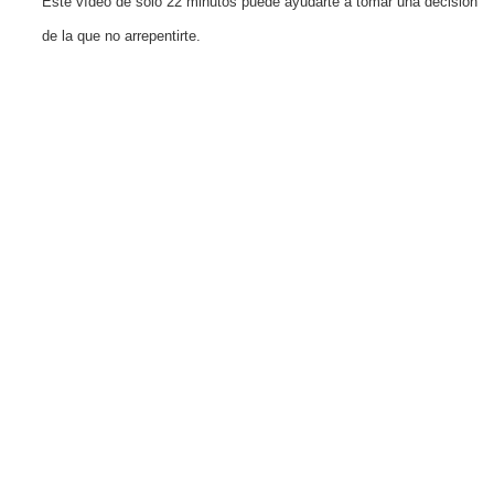
Este vídeo de solo 22 minutos puede ayudarte a tomar una decisión
de la que no arrepentirte.