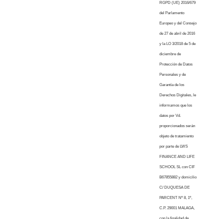
RGPD (UE) 2016/679
del Parlamento
Europeo y del Consejo
de 27 de abril de 2016
y la LO 3/2018 de 5 de
diciembre de
Protección de Datos
Personales y de
Garantía de los
Derechos Digitales, le
informamos que los
datos por Vd.
proporcionados serán
objeto de tratamiento
por parte de LWS
FINANCE AND LIFE
SCHOOL SL con CIF
B67855882 y domicilio
C/ DUQUESA DE
PARCENT Nº 8, 1º,
C.P. 29001 MALAGA,
con la finalidad de