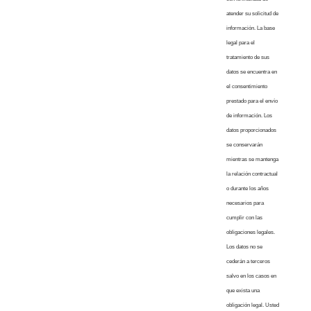
atender su solicitud de
información. La base
legal para el
tratamiento de sus
datos se encuentra en
el consentimiento
prestado para el envío
de información. Los
datos proporcionados
se conservarán
mientras se mantenga
la relación contractual
o durante los años
necesarios para
cumplir con las
obligaciones legales.
Los datos no se
cederán a terceros
salvo en los casos en
que exista una
obligación legal. Usted