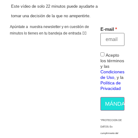
Este vídeo de solo 22 minutos puede ayudarte a
tomar una decisión de la que no arrepentirte.
Apúntate a nuestra newsletter y en cuestión de
E-mail
minutos lo tienes en tu bandeja de entrada 👇🏻
Acepto
los términos
y las
Condiciones
de Uso
, y la
Política de
Privacidad
MÁNDAME E
“PROTECCION DE
DATOS: En
cumplimiento del