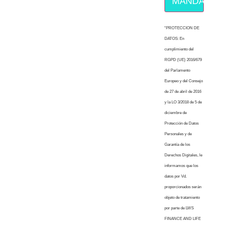
MÁNDAME E
“PROTECCION DE
DATOS: En
cumplimiento del
RGPD (UE) 2016/679
del Parlamento
Europeo y del Consejo
de 27 de abril de 2016
y la LO 3/2018 de 5 de
diciembre de
Protección de Datos
Personales y de
Garantía de los
Derechos Digitales, le
informamos que los
datos por Vd.
proporcionados serán
objeto de tratamiento
por parte de LWS
FINANCE AND LIFE