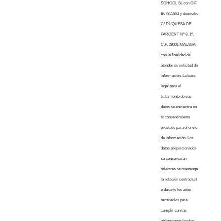
SCHOOL SL con CIF
B67855882 y domicilio
C/ DUQUESA DE
PARCENT Nº 8, 1º,
C.P. 29001 MALAGA,
con la finalidad de
atender su solicitud de
información. La base
legal para el
tratamiento de sus
datos se encuentra en
el consentimiento
prestado para el envío
de información. Los
datos proporcionados
se conservarán
mientras se mantenga
la relación contractual
o durante los años
necesarios para
cumplir con las
obligaciones legales.