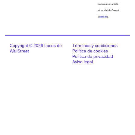
reclamación ante la
Autoridad de Control
(
aepd.es
).
Copyright © 2026 Locos de
Términos y condiciones
WallStreet
Política de cookies
Política de privacidad
Aviso legal