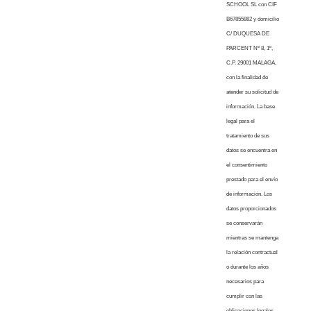
SCHOOL SL con CIF
B67855882 y domicilio
C/ DUQUESA DE
PARCENT Nº 8, 1º,
C.P. 29001 MALAGA,
con la finalidad de
atender su solicitud de
información. La base
legal para el
tratamiento de sus
datos se encuentra en
el consentimiento
prestado para el envío
de información. Los
datos proporcionados
se conservarán
mientras se mantenga
la relación contractual
o durante los años
necesarios para
cumplir con las
obligaciones legales.