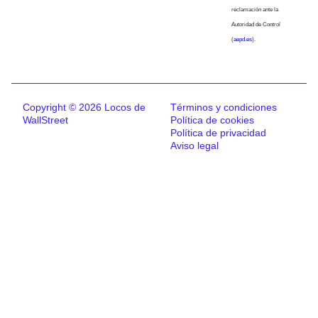
reclamación ante la
Autoridad de Control
(
aepd.es
).
Copyright © 2026 Locos de
Términos y condiciones
WallStreet
Política de cookies
Política de privacidad
Aviso legal