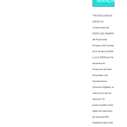
MÁNDAME E
“PROTECCION DE
DATOS: En
cumplimiento del
RGPD (UE) 2016/679
del Parlamento
Europeo y del Consejo
de 27 de abril de 2016
y la LO 3/2018 de 5 de
diciembre de
Protección de Datos
Personales y de
Garantía de los
Derechos Digitales, le
informamos que los
datos por Vd.
proporcionados serán
objeto de tratamiento
por parte de LWS
FINANCE AND LIFE