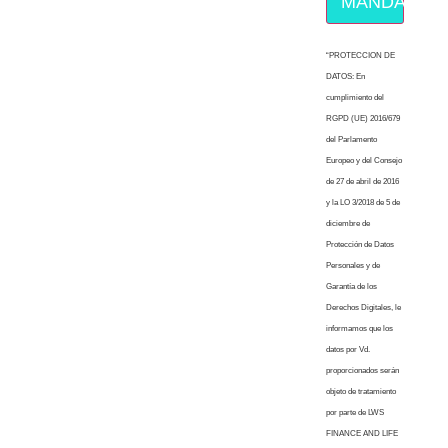
MÁNDAME E
“PROTECCION DE
DATOS: En
cumplimiento del
RGPD (UE) 2016/679
del Parlamento
Europeo y del Consejo
de 27 de abril de 2016
y la LO 3/2018 de 5 de
diciembre de
Protección de Datos
Personales y de
Garantía de los
Derechos Digitales, le
informamos que los
datos por Vd.
proporcionados serán
objeto de tratamiento
por parte de LWS
FINANCE AND LIFE