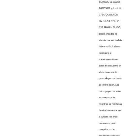
SCHOOL SL con CIF
B67855882 y domicilio
C/ DUQUESA DE
PARCENT Nº 8, 1º,
C.P. 29001 MALAGA,
con la finalidad de
atender su solicitud de
información. La base
legal para el
tratamiento de sus
datos se encuentra en
el consentimiento
prestado para el envío
de información. Los
datos proporcionados
se conservarán
mientras se mantenga
la relación contractual
o durante los años
necesarios para
cumplir con las
obligaciones legales.