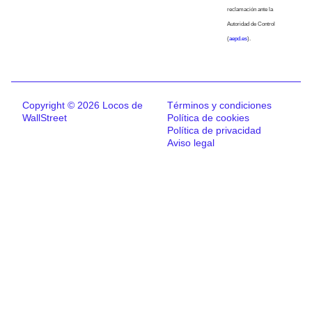
reclamación ante la
Autoridad de Control
(
aepd.es
).
Copyright © 2026 Locos de
Términos y condiciones
WallStreet
Política de cookies
Política de privacidad
Aviso legal