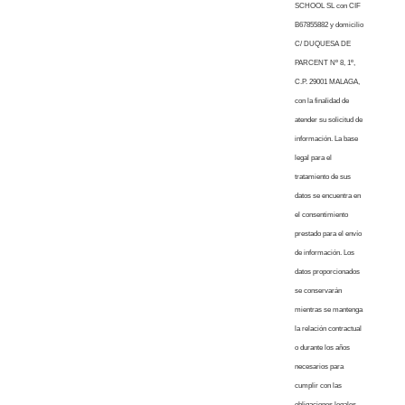
SCHOOL SL con CIF
B67855882 y domicilio
C/ DUQUESA DE
PARCENT Nº 8, 1º,
C.P. 29001 MALAGA,
con la finalidad de
atender su solicitud de
información. La base
legal para el
tratamiento de sus
datos se encuentra en
el consentimiento
prestado para el envío
de información. Los
datos proporcionados
se conservarán
mientras se mantenga
la relación contractual
o durante los años
necesarios para
cumplir con las
obligaciones legales.