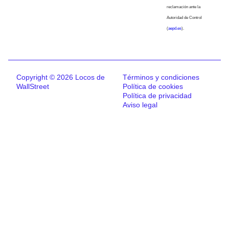
reclamación ante la
Autoridad de Control
(
aepd.es
).
Copyright © 2026 Locos de
Términos y condiciones
WallStreet
Política de cookies
Política de privacidad
Aviso legal