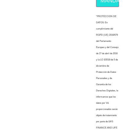
MÁNDAME E
“PROTECCION DE
DATOS: En
cumplimiento del
RGPD (UE) 2016/679
del Parlamento
Europeo y del Consejo
de 27 de abril de 2016
y la LO 3/2018 de 5 de
diciembre de
Protección de Datos
Personales y de
Garantía de los
Derechos Digitales, le
informamos que los
datos por Vd.
proporcionados serán
objeto de tratamiento
por parte de LWS
FINANCE AND LIFE