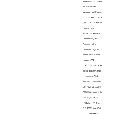
RGPD (UE) 2016/679
del Parlamento
Europeo y del Consejo
de 27 de abril de 2016
y la LO 3/2018 de 5 de
diciembre de
Protección de Datos
Personales y de
Garantía de los
Derechos Digitales, le
informamos que los
datos por Vd.
proporcionados serán
objeto de tratamiento
por parte de LWS
FINANCE AND LIFE
SCHOOL SL con CIF
B67855882 y domicilio
C/ DUQUESA DE
PARCENT Nº 8, 1º,
C.P. 29001 MALAGA,
con la finalidad de