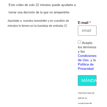
Este vídeo de solo 22 minutos puede ayudarte a
tomar una decisión de la que no arrepentirte.
Apúntate a nuestra newsletter y en cuestión de
E-mail
minutos lo tienes en tu bandeja de entrada 👇🏻
Acepto
los términos
y las
Condiciones
de Uso
, y la
Política de
Privacidad
MÁNDAME E
“PROTECCION DE
DATOS: En
cumplimiento del