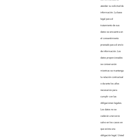
atender su solicitud de
información. La base
legal para el
tratamiento de sus
datos se encuentra en
el consentimiento
prestado para el envío
de información. Los
datos proporcionados
se conservarán
mientras se mantenga
la relación contractual
o durante los años
necesarios para
cumplir con las
obligaciones legales.
Los datos no se
cederán a terceros
salvo en los casos en
que exista una
obligación legal. Usted