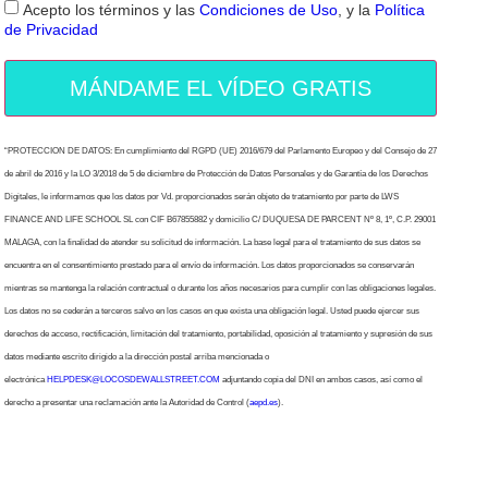
Acepto los términos y las
Condiciones de Uso
, y la
Política
de Privacidad
MÁNDAME EL VÍDEO GRATIS
“PROTECCION DE DATOS: En cumplimiento del RGPD (UE) 2016/679 del Parlamento Europeo y del Consejo de 27
de abril de 2016 y la LO 3/2018 de 5 de diciembre de Protección de Datos Personales y de Garantía de los Derechos
Digitales, le informamos que los datos por Vd. proporcionados serán objeto de tratamiento por parte de LWS
FINANCE AND LIFE SCHOOL SL con CIF B67855882 y domicilio C/ DUQUESA DE PARCENT Nº 8, 1º, C.P. 29001
MALAGA, con la finalidad de atender su solicitud de información. La base legal para el tratamiento de sus datos se
encuentra en el consentimiento prestado para el envío de información. Los datos proporcionados se conservarán
mientras se mantenga la relación contractual o durante los años necesarios para cumplir con las obligaciones legales.
Los datos no se cederán a terceros salvo en los casos en que exista una obligación legal. Usted puede ejercer sus
derechos de acceso, rectificación, limitación del tratamiento, portabilidad, oposición al tratamiento y supresión de sus
datos mediante escrito dirigido a la dirección postal arriba mencionada o
electrónica
HELPDESK@LOCOSDEWALLSTREET.COM
adjuntando copia del DNI en ambos casos, así como el
derecho a presentar una reclamación ante la Autoridad de Control (
aepd.es
).