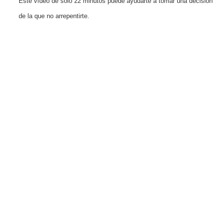
Este vídeo de solo 22 minutos puede ayudarte a tomar una decisión
de la que no arrepentirte.