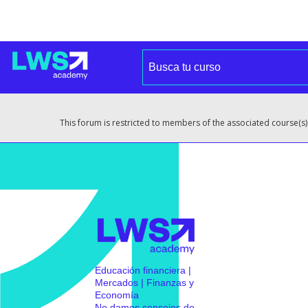
This forum is restricted to members of the associated course(s)
Educación financiera |
Mercados | Finanzas y
Economía
No damos consejos de