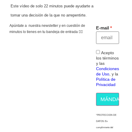
Este vídeo de solo 22 minutos puede ayudarte a
tomar una decisión de la que no arrepentirte.
Apúntate a nuestra newsletter y en cuestión de
E-mail
minutos lo tienes en tu bandeja de entrada 👇🏻
Acepto
los términos
y las
Condiciones
de Uso
, y la
Política de
Privacidad
MÁNDAME E
“PROTECCION DE
DATOS: En
cumplimiento del