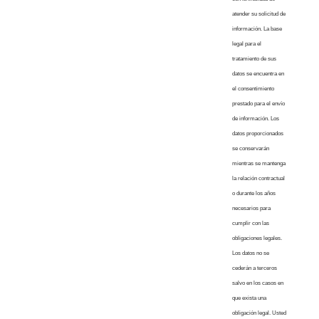
atender su solicitud de
información. La base
legal para el
tratamiento de sus
datos se encuentra en
el consentimiento
prestado para el envío
de información. Los
datos proporcionados
se conservarán
mientras se mantenga
la relación contractual
o durante los años
necesarios para
cumplir con las
obligaciones legales.
Los datos no se
cederán a terceros
salvo en los casos en
que exista una
obligación legal. Usted