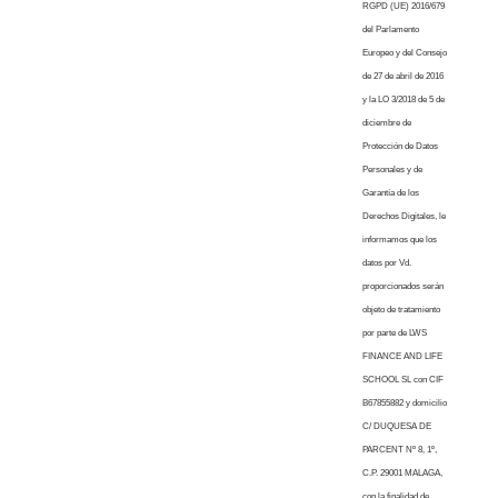
RGPD (UE) 2016/679
del Parlamento
Europeo y del Consejo
de 27 de abril de 2016
y la LO 3/2018 de 5 de
diciembre de
Protección de Datos
Personales y de
Garantía de los
Derechos Digitales, le
informamos que los
datos por Vd.
proporcionados serán
objeto de tratamiento
por parte de LWS
FINANCE AND LIFE
SCHOOL SL con CIF
B67855882 y domicilio
C/ DUQUESA DE
PARCENT Nº 8, 1º,
C.P. 29001 MALAGA,
con la finalidad de