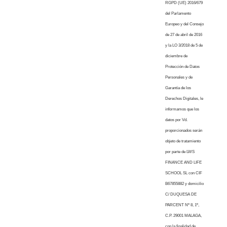
RGPD (UE) 2016/679
del Parlamento
Europeo y del Consejo
de 27 de abril de 2016
y la LO 3/2018 de 5 de
diciembre de
Protección de Datos
Personales y de
Garantía de los
Derechos Digitales, le
informamos que los
datos por Vd.
proporcionados serán
objeto de tratamiento
por parte de LWS
FINANCE AND LIFE
SCHOOL SL con CIF
B67855882 y domicilio
C/ DUQUESA DE
PARCENT Nº 8, 1º,
C.P. 29001 MALAGA,
con la finalidad de