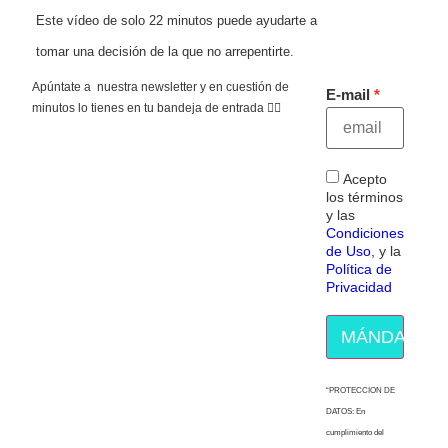
Este vídeo de solo 22 minutos puede ayudarte a
tomar una decisión de la que no arrepentirte.
Apúntate a nuestra newsletter y en cuestión de
E-mail
minutos lo tienes en tu bandeja de entrada 👇🏻
Acepto
los términos
y las
Condiciones
de Uso
, y la
Política de
Privacidad
MÁNDAME E
“PROTECCION DE
DATOS: En
cumplimiento del