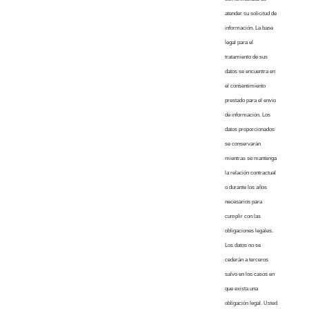
atender su solicitud de
información. La base
legal para el
tratamiento de sus
datos se encuentra en
el consentimiento
prestado para el envío
de información. Los
datos proporcionados
se conservarán
mientras se mantenga
la relación contractual
o durante los años
necesarios para
cumplir con las
obligaciones legales.
Los datos no se
cederán a terceros
salvo en los casos en
que exista una
obligación legal. Usted