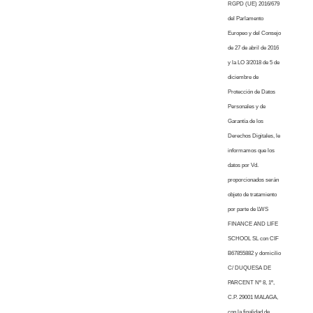
RGPD (UE) 2016/679
del Parlamento
Europeo y del Consejo
de 27 de abril de 2016
y la LO 3/2018 de 5 de
diciembre de
Protección de Datos
Personales y de
Garantía de los
Derechos Digitales, le
informamos que los
datos por Vd.
proporcionados serán
objeto de tratamiento
por parte de LWS
FINANCE AND LIFE
SCHOOL SL con CIF
B67855882 y domicilio
C/ DUQUESA DE
PARCENT Nº 8, 1º,
C.P. 29001 MALAGA,
con la finalidad de