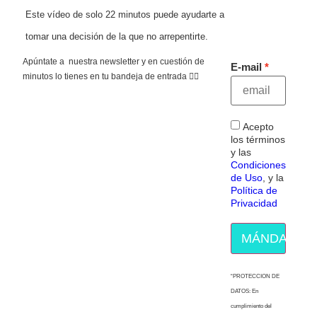
Este vídeo de solo 22 minutos puede ayudarte a
tomar una decisión de la que no arrepentirte.
Apúntate a nuestra newsletter y en cuestión de
E-mail
minutos lo tienes en tu bandeja de entrada 👇🏻
Acepto
los términos
y las
Condiciones
de Uso
, y la
Política de
Privacidad
MÁNDAME E
“PROTECCION DE
DATOS: En
cumplimiento del