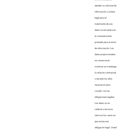
atender su solicitud de
información. La base
legal para el
tratamiento de sus
datos se encuentra en
el consentimiento
prestado para el envío
de información. Los
datos proporcionados
se conservarán
mientras se mantenga
la relación contractual
o durante los años
necesarios para
cumplir con las
obligaciones legales.
Los datos no se
cederán a terceros
salvo en los casos en
que exista una
obligación legal. Usted