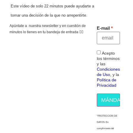
Este vídeo de solo 22 minutos puede ayudarte a
tomar una decisión de la que no arrepentirte.
Apúntate a nuestra newsletter y en cuestión de
E-mail
minutos lo tienes en tu bandeja de entrada 👇🏻
Acepto
los términos
y las
Condiciones
de Uso
, y la
Política de
Privacidad
MÁNDAME E
“PROTECCION DE
DATOS: En
cumplimiento del