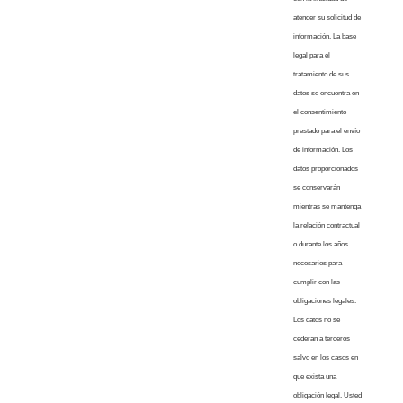
atender su solicitud de
información. La base
legal para el
tratamiento de sus
datos se encuentra en
el consentimiento
prestado para el envío
de información. Los
datos proporcionados
se conservarán
mientras se mantenga
la relación contractual
o durante los años
necesarios para
cumplir con las
obligaciones legales.
Los datos no se
cederán a terceros
salvo en los casos en
que exista una
obligación legal. Usted