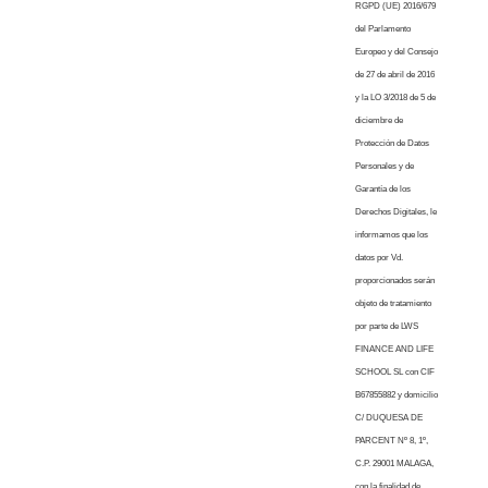
RGPD (UE) 2016/679
del Parlamento
Europeo y del Consejo
de 27 de abril de 2016
y la LO 3/2018 de 5 de
diciembre de
Protección de Datos
Personales y de
Garantía de los
Derechos Digitales, le
informamos que los
datos por Vd.
proporcionados serán
objeto de tratamiento
por parte de LWS
FINANCE AND LIFE
SCHOOL SL con CIF
B67855882 y domicilio
C/ DUQUESA DE
PARCENT Nº 8, 1º,
C.P. 29001 MALAGA,
con la finalidad de