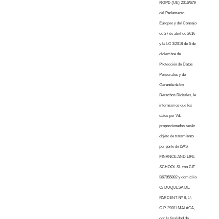
RGPD (UE) 2016/679
del Parlamento
Europeo y del Consejo
de 27 de abril de 2016
y la LO 3/2018 de 5 de
diciembre de
Protección de Datos
Personales y de
Garantía de los
Derechos Digitales, le
informamos que los
datos por Vd.
proporcionados serán
objeto de tratamiento
por parte de LWS
FINANCE AND LIFE
SCHOOL SL con CIF
B67855882 y domicilio
C/ DUQUESA DE
PARCENT Nº 8, 1º,
C.P. 29001 MALAGA,
con la finalidad de