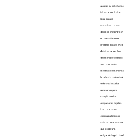
atender su solicitud de
información. La base
legal para el
tratamiento de sus
datos se encuentra en
el consentimiento
prestado para el envío
de información. Los
datos proporcionados
se conservarán
mientras se mantenga
la relación contractual
o durante los años
necesarios para
cumplir con las
obligaciones legales.
Los datos no se
cederán a terceros
salvo en los casos en
que exista una
obligación legal. Usted