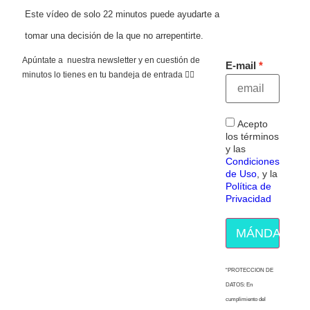
Este vídeo de solo 22 minutos puede ayudarte a
tomar una decisión de la que no arrepentirte.
Apúntate a nuestra newsletter y en cuestión de
E-mail
minutos lo tienes en tu bandeja de entrada 👇🏻
Acepto
los términos
y las
Condiciones
de Uso
, y la
Política de
Privacidad
MÁNDAME E
“PROTECCION DE
DATOS: En
cumplimiento del