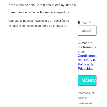
Este vídeo de solo 22 minutos puede ayudarte a
tomar una decisión de la que no arrepentirte.
Apúntate a nuestra newsletter y en cuestión de
E-mail
minutos lo tienes en tu bandeja de entrada 👇🏻
Acepto
los términos
y las
Condiciones
de Uso
, y la
Política de
Privacidad
MÁNDAME E
“PROTECCION DE
DATOS: En
cumplimiento del