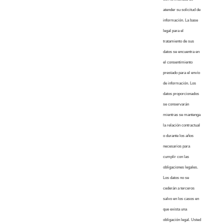
atender su solicitud de
información. La base
legal para el
tratamiento de sus
datos se encuentra en
el consentimiento
prestado para el envío
de información. Los
datos proporcionados
se conservarán
mientras se mantenga
la relación contractual
o durante los años
necesarios para
cumplir con las
obligaciones legales.
Los datos no se
cederán a terceros
salvo en los casos en
que exista una
obligación legal. Usted