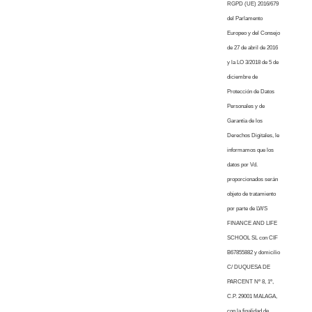
RGPD (UE) 2016/679
del Parlamento
Europeo y del Consejo
de 27 de abril de 2016
y la LO 3/2018 de 5 de
diciembre de
Protección de Datos
Personales y de
Garantía de los
Derechos Digitales, le
informamos que los
datos por Vd.
proporcionados serán
objeto de tratamiento
por parte de LWS
FINANCE AND LIFE
SCHOOL SL con CIF
B67855882 y domicilio
C/ DUQUESA DE
PARCENT Nº 8, 1º,
C.P. 29001 MALAGA,
con la finalidad de