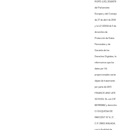
RGPD (UE) 2016/679
del Parlamento
Europeo y del Consejo
de 27 de abril de 2016
y la LO 3/2018 de 5 de
diciembre de
Protección de Datos
Personales y de
Garantía de los
Derechos Digitales, le
informamos que los
datos por Vd.
proporcionados serán
objeto de tratamiento
por parte de LWS
FINANCE AND LIFE
SCHOOL SL con CIF
B67855882 y domicilio
C/ DUQUESA DE
PARCENT Nº 8, 1º,
C.P. 29001 MALAGA,
con la finalidad de