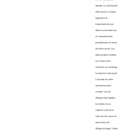
atender su solicitud de
información. La base
legal para el
tratamiento de sus
datos se encuentra en
el consentimiento
prestado para el envío
de información. Los
datos proporcionados
se conservarán
mientras se mantenga
la relación contractual
o durante los años
necesarios para
cumplir con las
obligaciones legales.
Los datos no se
cederán a terceros
salvo en los casos en
que exista una
obligación legal. Usted