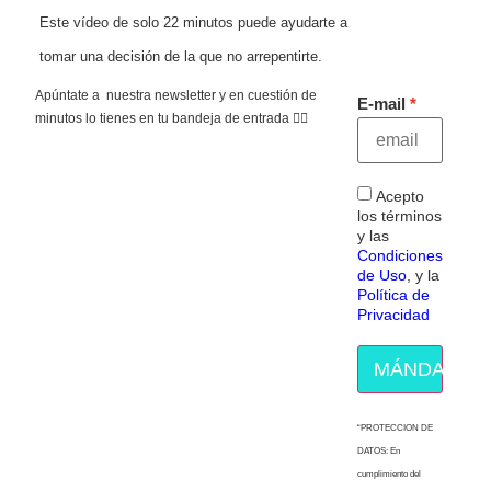
Este vídeo de solo 22 minutos puede ayudarte a
tomar una decisión de la que no arrepentirte.
Apúntate a nuestra newsletter y en cuestión de
E-mail
minutos lo tienes en tu bandeja de entrada 👇🏻
Acepto
los términos
y las
Condiciones
de Uso
, y la
Política de
Privacidad
MÁNDAME E
“PROTECCION DE
DATOS: En
cumplimiento del