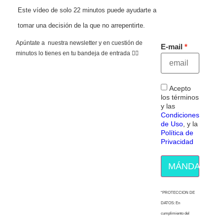
Este vídeo de solo 22 minutos puede ayudarte a
tomar una decisión de la que no arrepentirte.
Apúntate a nuestra newsletter y en cuestión de
E-mail
minutos lo tienes en tu bandeja de entrada 👇🏻
Acepto
los términos
y las
Condiciones
de Uso
, y la
Política de
Privacidad
MÁNDAME E
“PROTECCION DE
DATOS: En
cumplimiento del