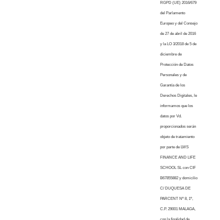
RGPD (UE) 2016/679
del Parlamento
Europeo y del Consejo
de 27 de abril de 2016
y la LO 3/2018 de 5 de
diciembre de
Protección de Datos
Personales y de
Garantía de los
Derechos Digitales, le
informamos que los
datos por Vd.
proporcionados serán
objeto de tratamiento
por parte de LWS
FINANCE AND LIFE
SCHOOL SL con CIF
B67855882 y domicilio
C/ DUQUESA DE
PARCENT Nº 8, 1º,
C.P. 29001 MALAGA,
con la finalidad de