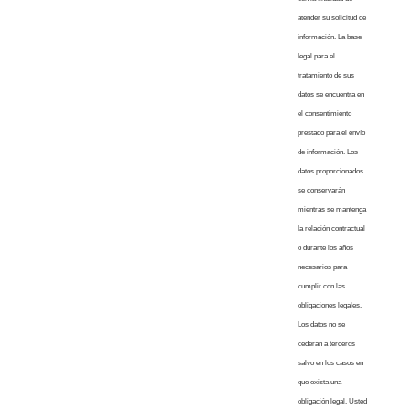
atender su solicitud de
información. La base
legal para el
tratamiento de sus
datos se encuentra en
el consentimiento
prestado para el envío
de información. Los
datos proporcionados
se conservarán
mientras se mantenga
la relación contractual
o durante los años
necesarios para
cumplir con las
obligaciones legales.
Los datos no se
cederán a terceros
salvo en los casos en
que exista una
obligación legal. Usted