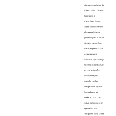
atender su solicitud de
información. La base
legal para el
tratamiento de sus
datos se encuentra en
el consentimiento
prestado para el envío
de información. Los
datos proporcionados
se conservarán
mientras se mantenga
la relación contractual
o durante los años
necesarios para
cumplir con las
obligaciones legales.
Los datos no se
cederán a terceros
salvo en los casos en
que exista una
obligación legal. Usted