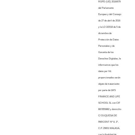
RGPD (UE) 2016/679
del Parlamento
Europeo y del Consejo
de 27 de abril de 2016
y la LO 3/2018 de 5 de
diciembre de
Protección de Datos
Personales y de
Garantía de los
Derechos Digitales, le
informamos que los
datos por Vd.
proporcionados serán
objeto de tratamiento
por parte de LWS
FINANCE AND LIFE
SCHOOL SL con CIF
B67855882 y domicilio
C/ DUQUESA DE
PARCENT Nº 8, 1º,
C.P. 29001 MALAGA,
con la finalidad de