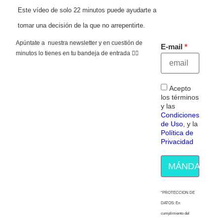
Este vídeo de solo 22 minutos puede ayudarte a
tomar una decisión de la que no arrepentirte.
Apúntate a nuestra newsletter y en cuestión de
E-mail
minutos lo tienes en tu bandeja de entrada 👇🏻
Acepto
los términos
y las
Condiciones
de Uso
, y la
Política de
Privacidad
MÁNDAME E
“PROTECCION DE
DATOS: En
cumplimiento del