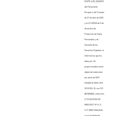
RGPD (UE) 2016/679
del Parlamento
Europeo y del Consejo
de 27 de abril de 2016
y la LO 3/2018 de 5 de
diciembre de
Protección de Datos
Personales y de
Garantía de los
Derechos Digitales, le
informamos que los
datos por Vd.
proporcionados serán
objeto de tratamiento
por parte de LWS
FINANCE AND LIFE
SCHOOL SL con CIF
B67855882 y domicilio
C/ DUQUESA DE
PARCENT Nº 8, 1º,
C.P. 29001 MALAGA,
con la finalidad de