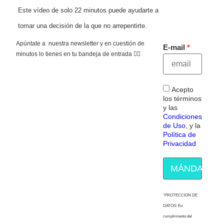
Este vídeo de solo 22 minutos puede ayudarte a
tomar una decisión de la que no arrepentirte.
Apúntate a nuestra newsletter y en cuestión de
E-mail
minutos lo tienes en tu bandeja de entrada 👇🏻
Acepto
los términos
y las
Condiciones
de Uso
, y la
Política de
Privacidad
MÁNDAME E
“PROTECCION DE
DATOS: En
cumplimiento del