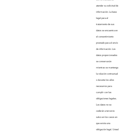
atender su solicitud de
información. La base
legal para el
tratamiento de sus
datos se encuentra en
el consentimiento
prestado para el envío
de información. Los
datos proporcionados
se conservarán
mientras se mantenga
la relación contractual
o durante los años
necesarios para
cumplir con las
obligaciones legales.
Los datos no se
cederán a terceros
salvo en los casos en
que exista una
obligación legal. Usted