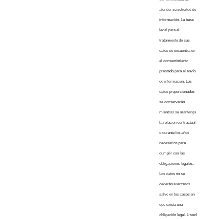
atender su solicitud de
información. La base
legal para el
tratamiento de sus
datos se encuentra en
el consentimiento
prestado para el envío
de información. Los
datos proporcionados
se conservarán
mientras se mantenga
la relación contractual
o durante los años
necesarios para
cumplir con las
obligaciones legales.
Los datos no se
cederán a terceros
salvo en los casos en
que exista una
obligación legal. Usted