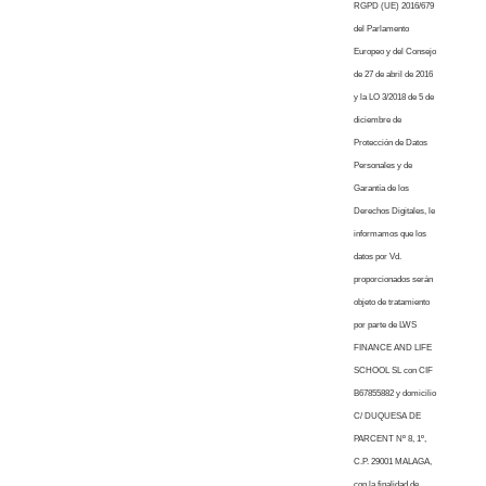
RGPD (UE) 2016/679
del Parlamento
Europeo y del Consejo
de 27 de abril de 2016
y la LO 3/2018 de 5 de
diciembre de
Protección de Datos
Personales y de
Garantía de los
Derechos Digitales, le
informamos que los
datos por Vd.
proporcionados serán
objeto de tratamiento
por parte de LWS
FINANCE AND LIFE
SCHOOL SL con CIF
B67855882 y domicilio
C/ DUQUESA DE
PARCENT Nº 8, 1º,
C.P. 29001 MALAGA,
con la finalidad de