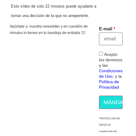
Este vídeo de solo 22 minutos puede ayudarte a
tomar una decisión de la que no arrepentirte.
Apúntate a nuestra newsletter y en cuestión de
E-mail
minutos lo tienes en tu bandeja de entrada 👇🏻
Acepto
los términos
y las
Condiciones
de Uso
, y la
Política de
Privacidad
MÁNDAME E
“PROTECCION DE
DATOS: En
cumplimiento del