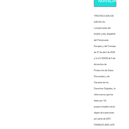
MÁNDAME E
“PROTECCION DE
DATOS: En
cumplimiento del
RGPD (UE) 2016/679
del Parlamento
Europeo y del Consejo
de 27 de abril de 2016
y la LO 3/2018 de 5 de
diciembre de
Protección de Datos
Personales y de
Garantía de los
Derechos Digitales, le
informamos que los
datos por Vd.
proporcionados serán
objeto de tratamiento
por parte de LWS
FINANCE AND LIFE