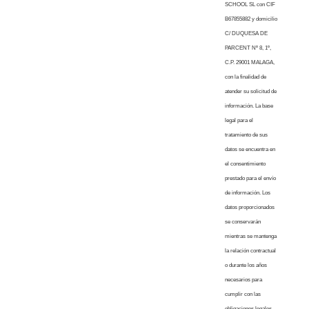
SCHOOL SL con CIF
B67855882 y domicilio
C/ DUQUESA DE
PARCENT Nº 8, 1º,
C.P. 29001 MALAGA,
con la finalidad de
atender su solicitud de
información. La base
legal para el
tratamiento de sus
datos se encuentra en
el consentimiento
prestado para el envío
de información. Los
datos proporcionados
se conservarán
mientras se mantenga
la relación contractual
o durante los años
necesarios para
cumplir con las
obligaciones legales.