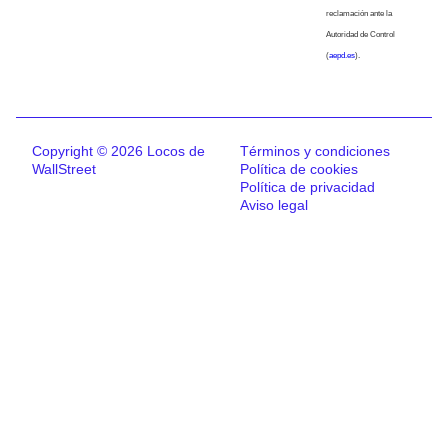
reclamación ante la
Autoridad de Control
(
aepd.es
).
Copyright © 2026 Locos de
Términos y condiciones
WallStreet
Política de cookies
Política de privacidad
Aviso legal