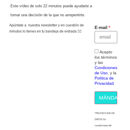
Este vídeo de solo 22 minutos puede ayudarte a
tomar una decisión de la que no arrepentirte.
Apúntate a nuestra newsletter y en cuestión de
E-mail
minutos lo tienes en tu bandeja de entrada 👇🏻
Acepto
los términos
y las
Condiciones
de Uso
, y la
Política de
Privacidad
MÁNDAME E
“PROTECCION DE
DATOS: En
cumplimiento del