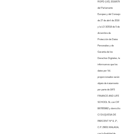
RGPD (UE) 2016/679
del Parlamento
Europeo y del Consejo
de 27 de abril de 2016
y la LO 3/2018 de 5 de
diciembre de
Protección de Datos
Personales y de
Garantía de los
Derechos Digitales, le
informamos que los
datos por Vd.
proporcionados serán
objeto de tratamiento
por parte de LWS
FINANCE AND LIFE
SCHOOL SL con CIF
B67855882 y domicilio
C/ DUQUESA DE
PARCENT Nº 8, 1º,
C.P. 29001 MALAGA,
con la finalidad de