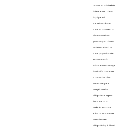
atender su solicitud de
información. La base
legal para el
tratamiento de sus
datos se encuentra en
el consentimiento
prestado para el envío
de información. Los
datos proporcionados
se conservarán
mientras se mantenga
la relación contractual
o durante los años
necesarios para
cumplir con las
obligaciones legales.
Los datos no se
cederán a terceros
salvo en los casos en
que exista una
obligación legal. Usted