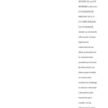
SCHOOL SL con CIF
B67855882 y domicilio
C/ DUQUESA DE
PARCENT Nº 8, 1º,
C.P. 29001 MALAGA,
con la finalidad de
atender su solicitud de
información. La base
legal para el
tratamiento de sus
datos se encuentra en
el consentimiento
prestado para el envío
de información. Los
datos proporcionados
se conservarán
mientras se mantenga
la relación contractual
o durante los años
necesarios para
cumplir con las
obligaciones legales.