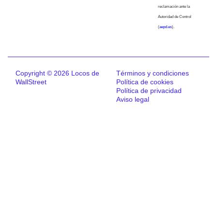
reclamación ante la
Autoridad de Control
(
aepd.es
).
Copyright © 2026 Locos de
Términos y condiciones
WallStreet
Política de cookies
Política de privacidad
Aviso legal