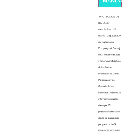
MÁNDAME E
“PROTECCION DE
DATOS: En
cumplimiento del
RGPD (UE) 2016/679
del Parlamento
Europeo y del Consejo
de 27 de abril de 2016
y la LO 3/2018 de 5 de
diciembre de
Protección de Datos
Personales y de
Garantía de los
Derechos Digitales, le
informamos que los
datos por Vd.
proporcionados serán
objeto de tratamiento
por parte de LWS
FINANCE AND LIFE