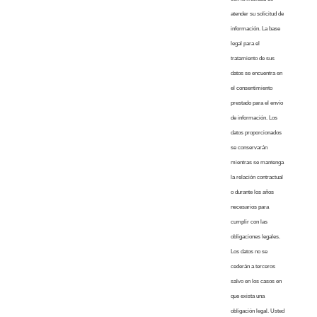
atender su solicitud de
información. La base
legal para el
tratamiento de sus
datos se encuentra en
el consentimiento
prestado para el envío
de información. Los
datos proporcionados
se conservarán
mientras se mantenga
la relación contractual
o durante los años
necesarios para
cumplir con las
obligaciones legales.
Los datos no se
cederán a terceros
salvo en los casos en
que exista una
obligación legal. Usted