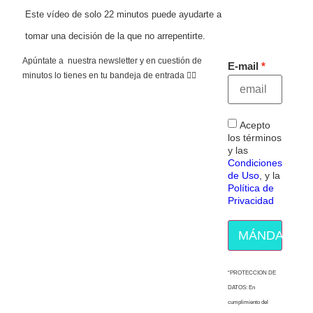
Este vídeo de solo 22 minutos puede ayudarte a
tomar una decisión de la que no arrepentirte.
Apúntate a nuestra newsletter y en cuestión de
E-mail
minutos lo tienes en tu bandeja de entrada 👇🏻
Acepto
los términos
y las
Condiciones
de Uso
, y la
Política de
Privacidad
MÁNDAME E
“PROTECCION DE
DATOS: En
cumplimiento del