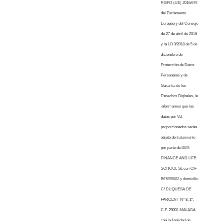
RGPD (UE) 2016/679
del Parlamento
Europeo y del Consejo
de 27 de abril de 2016
y la LO 3/2018 de 5 de
diciembre de
Protección de Datos
Personales y de
Garantía de los
Derechos Digitales, le
informamos que los
datos por Vd.
proporcionados serán
objeto de tratamiento
por parte de LWS
FINANCE AND LIFE
SCHOOL SL con CIF
B67855882 y domicilio
C/ DUQUESA DE
PARCENT Nº 8, 1º,
C.P. 29001 MALAGA,
con la finalidad de