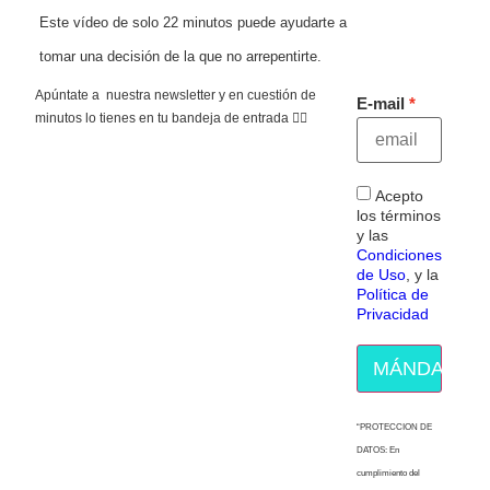
Este vídeo de solo 22 minutos puede ayudarte a
tomar una decisión de la que no arrepentirte.
Apúntate a nuestra newsletter y en cuestión de
E-mail
minutos lo tienes en tu bandeja de entrada 👇🏻
Acepto
los términos
y las
Condiciones
de Uso
, y la
Política de
Privacidad
MÁNDAME E
“PROTECCION DE
DATOS: En
cumplimiento del