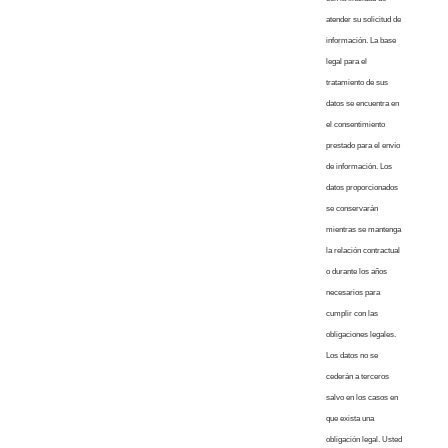
atender su solicitud de
información. La base
legal para el
tratamiento de sus
datos se encuentra en
el consentimiento
prestado para el envío
de información. Los
datos proporcionados
se conservarán
mientras se mantenga
la relación contractual
o durante los años
necesarios para
cumplir con las
obligaciones legales.
Los datos no se
cederán a terceros
salvo en los casos en
que exista una
obligación legal. Usted