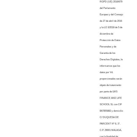
RGPD (UE) 2016/679
del Parlamento
Europeo y del Consejo
de 27 de abril de 2016
y la LO 3/2018 de 5 de
diciembre de
Protección de Datos
Personales y de
Garantía de los
Derechos Digitales, le
informamos que los
datos por Vd.
proporcionados serán
objeto de tratamiento
por parte de LWS
FINANCE AND LIFE
SCHOOL SL con CIF
B67855882 y domicilio
C/ DUQUESA DE
PARCENT Nº 8, 1º,
C.P. 29001 MALAGA,
con la finalidad de