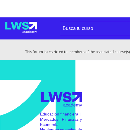
This forum is restricted to members of the associated course(s)
Educación financiera |
Mercados | Finanzas y
Economía
No damos consejos de