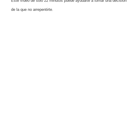
Este vídeo de solo 22 minutos puede ayudarte a tomar una decisión
de la que no arrepentirte.