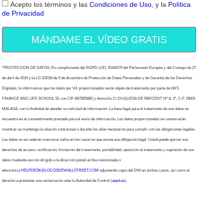
Acepto los términos y las
Condiciones de Uso
, y la
Política
de Privacidad
MÁNDAME EL VÍDEO GRATIS
“PROTECCION DE DATOS: En cumplimiento del RGPD (UE) 2016/679 del Parlamento Europeo y del Consejo de 27
de abril de 2016 y la LO 3/2018 de 5 de diciembre de Protección de Datos Personales y de Garantía de los Derechos
Digitales, le informamos que los datos por Vd. proporcionados serán objeto de tratamiento por parte de LWS
FINANCE AND LIFE SCHOOL SL con CIF B67855882 y domicilio C/ DUQUESA DE PARCENT Nº 8, 1º, C.P. 29001
MALAGA, con la finalidad de atender su solicitud de información. La base legal para el tratamiento de sus datos se
encuentra en el consentimiento prestado para el envío de información. Los datos proporcionados se conservarán
mientras se mantenga la relación contractual o durante los años necesarios para cumplir con las obligaciones legales.
Los datos no se cederán a terceros salvo en los casos en que exista una obligación legal. Usted puede ejercer sus
derechos de acceso, rectificación, limitación del tratamiento, portabilidad, oposición al tratamiento y supresión de sus
datos mediante escrito dirigido a la dirección postal arriba mencionada o
electrónica
HELPDESK@LOCOSDEWALLSTREET.COM
adjuntando copia del DNI en ambos casos, así como el
derecho a presentar una reclamación ante la Autoridad de Control (
aepd.es
).