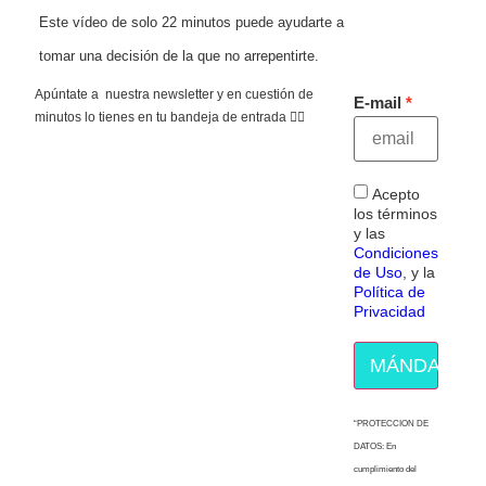
Este vídeo de solo 22 minutos puede ayudarte a
tomar una decisión de la que no arrepentirte.
Apúntate a nuestra newsletter y en cuestión de
E-mail
minutos lo tienes en tu bandeja de entrada 👇🏻
Acepto
los términos
y las
Condiciones
de Uso
, y la
Política de
Privacidad
MÁNDAME E
“PROTECCION DE
DATOS: En
cumplimiento del