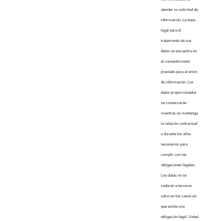
atender su solicitud de
información. La base
legal para el
tratamiento de sus
datos se encuentra en
el consentimiento
prestado para el envío
de información. Los
datos proporcionados
se conservarán
mientras se mantenga
la relación contractual
o durante los años
necesarios para
cumplir con las
obligaciones legales.
Los datos no se
cederán a terceros
salvo en los casos en
que exista una
obligación legal. Usted