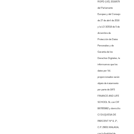
RGPD (UE) 2016/679
del Parlamento
Europeo y del Consejo
de 27 de abril de 2016
y la LO 3/2018 de 5 de
diciembre de
Protección de Datos
Personales y de
Garantía de los
Derechos Digitales, le
informamos que los
datos por Vd.
proporcionados serán
objeto de tratamiento
por parte de LWS
FINANCE AND LIFE
SCHOOL SL con CIF
B67855882 y domicilio
C/ DUQUESA DE
PARCENT Nº 8, 1º,
C.P. 29001 MALAGA,
con la finalidad de