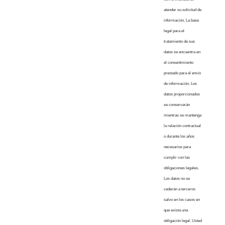
atender su solicitud de
información. La base
legal para el
tratamiento de sus
datos se encuentra en
el consentimiento
prestado para el envío
de información. Los
datos proporcionados
se conservarán
mientras se mantenga
la relación contractual
o durante los años
necesarios para
cumplir con las
obligaciones legales.
Los datos no se
cederán a terceros
salvo en los casos en
que exista una
obligación legal. Usted