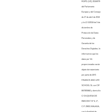
RGPD (UE) 2016/679
del Parlamento
Europeo y del Consejo
de 27 de abril de 2016
y la LO 3/2018 de 5 de
diciembre de
Protección de Datos
Personales y de
Garantía de los
Derechos Digitales, le
informamos que los
datos por Vd.
proporcionados serán
objeto de tratamiento
por parte de LWS
FINANCE AND LIFE
SCHOOL SL con CIF
B67855882 y domicilio
C/ DUQUESA DE
PARCENT Nº 8, 1º,
C.P. 29001 MALAGA,
con la finalidad de