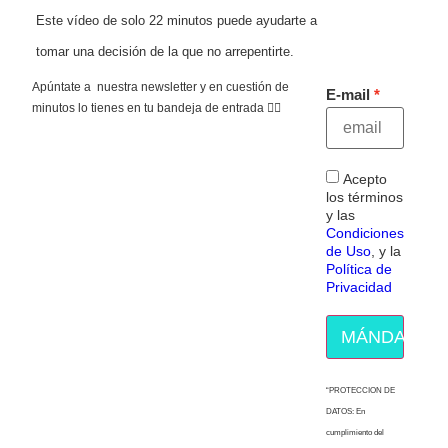
Este vídeo de solo 22 minutos puede ayudarte a
tomar una decisión de la que no arrepentirte.
Apúntate a nuestra newsletter y en cuestión de
E-mail
minutos lo tienes en tu bandeja de entrada 👇🏻
Acepto
los términos
y las
Condiciones
de Uso
, y la
Política de
Privacidad
MÁNDAME E
“PROTECCION DE
DATOS: En
cumplimiento del